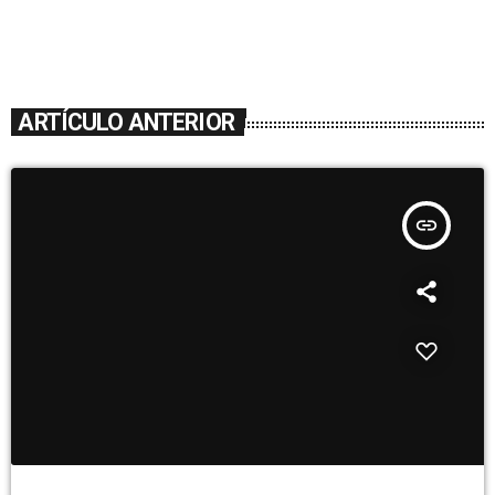
ARTÍCULO ANTERIOR
insert_link