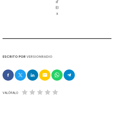
d’
El
x
ESCRITO POR
VERSIONRADIO
email
VALÓRALO