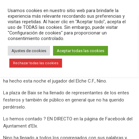
PLAY
search
menu
pause
Usamos cookies en nuestro sitio web para brindarle la
experiencia más relevante recordando sus preferencias y
visitas repetidas. Al hacer clic en "Aceptar todo", acepta el
uso de TODAS las cookies. Sin embargo, puede visitar
agosto 8, 2019
"Configuración de cookies" para proporcionar un
consentimiento controlado.
Más de 21.000 personas ven el
pregón de Fiestas de Nino en el
Ajustes de cookies
Aceptar todas las cookies
Facebook del Ajuntament d’Elx
Rechazar todas las cookies
Ya han comenzado las
Fiestas de Elche 2019
con el pregón que
ha hecho esta noche el jugador del Elche C.F., Nino.
La plaza de Baix se ha llenado de representantes de los entes
festeros y también de público en general que no ha querido
perdérselo.
Lo hemos contado ? EN DIRECTO en la página de Facebook del
Ajuntament d’Elx.
Nino ha llegado a todos los congregados con sus palabras y,