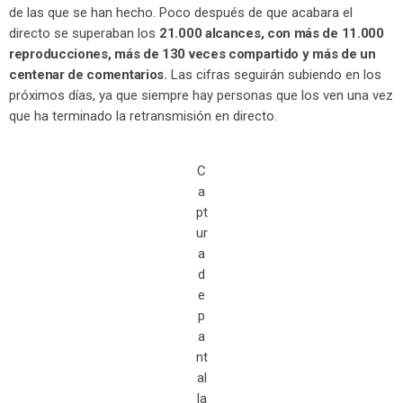
de las que se han hecho. Poco después de que acabara el
directo se superaban los
21.000 alcances, con más de 11.000
reproducciones, más de 130 veces compartido y más de un
centenar de comentarios.
Las cifras seguirán subiendo en los
próximos días, ya que siempre hay personas que los ven una vez
que ha terminado la retransmisión en directo.
C
a
pt
ur
a
d
e
p
a
nt
al
la