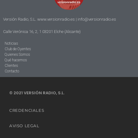
Versión Radio, S.L. www.versionradio.es |
info@versionradio.es
Calle Verónica 16, 2, 1 03201 Elche (Alicante)
Noticias
Club de Oyentes
Quienes Somos
Qué hacemos
Clientes
Contacto
© 2021 VERSIÓN RADIO, S.L.
CREDENCIALES
AVISO LEGAL