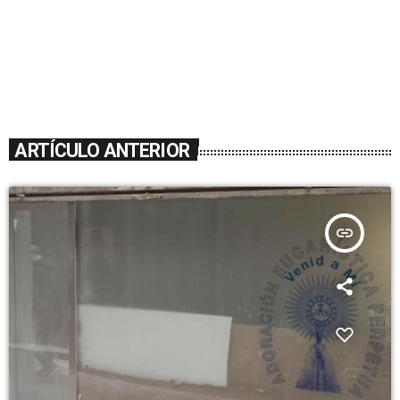
ARTÍCULO ANTERIOR
insert_link