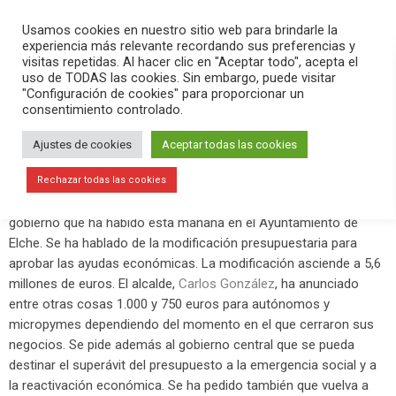
PLAY
search
menu
pause
Usamos cookies en nuestro sitio web para brindarle la
experiencia más relevante recordando sus preferencias y
visitas repetidas. Al hacer clic en "Aceptar todo", acepta el
uso de TODAS las cookies. Sin embargo, puede visitar
abril 9, 2020
"Configuración de cookies" para proporcionar un
consentimiento controlado.
Máxima preocupación en el Camp
d’Elx por el coronavirus
Ajustes de cookies
Aceptar todas las cookies
En el programa Versión Radio-El Aperitivo de este Jueves Santo
Rechazar todas las cookies
hemos resumido los asuntos que se han aprobado en la junta de
gobierno que ha habido esta mañana en el Ayuntamiento de
Elche. Se ha hablado de la modificación presupuestaria para
aprobar las ayudas económicas. La modificación asciende a 5,6
millones de euros. El alcalde,
Carlos González
, ha anunciado
entre otras cosas 1.000 y 750 euros para autónomos y
micropymes dependiendo del momento en el que cerraron sus
negocios. Se pide además al gobierno central que se pueda
destinar el superávit del presupuesto a la emergencia social y a
la reactivación económica. Se ha pedido también que vuelva a