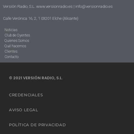
Versión Radio, S.L. www.versionradio.es |
info@versionradio.es
Calle Verónica 16, 2, 1 03201 Elche (Alicante)
Noticias
Club de Oyentes
Quienes Somos
Qué hacemos
Clientes
Contacto
© 2021 VERSIÓN RADIO, S.L.
CREDENCIALES
AVISO LEGAL
POLÍTICA DE PRIVACIDAD