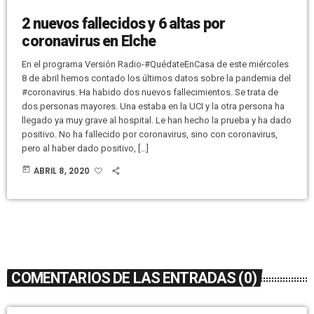
2 nuevos fallecidos y 6 altas por
coronavirus en Elche
En el programa Versión Radio-#QuédateEnCasa de este miércoles
8 de abril hemos contado los últimos datos sobre la pandemia del
#coronavirus. Ha habido dos nuevos fallecimientos. Se trata de
dos personas mayores. Una estaba en la UCI y la otra persona ha
llegado ya muy grave al hospital. Le han hecho la prueba y ha dado
positivo. No ha fallecido por coronavirus, sino con coronavirus,
pero al haber dado positivo, […]
today
ABRIL 8, 2020
COMENTARIOS DE LAS ENTRADAS (0)