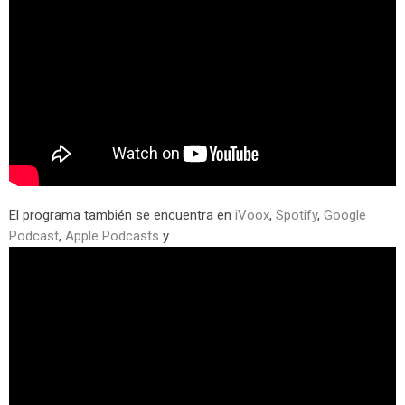
El programa también se encuentra en
iVoox
,
Spotify
,
Google
Podcast
,
Apple Podcasts
y