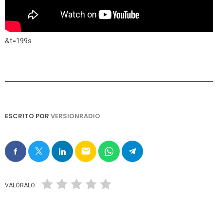
&t=199s
.
ESCRITO POR
VERSIONRADIO
email
VALÓRALO