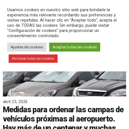
PLAY
search
menu
pause
Usamos cookies en nuestro sitio web para brindarle la
experiencia más relevante recordando sus preferencias y
visitas repetidas. Al hacer clic en "Aceptar todo", acepta el
uso de TODAS las cookies. Sin embargo, puede visitar
"Configuración de cookies" para proporcionar un
consentimiento controlado.
Ajustes de cookies
Aceptar todas las cookies
Rechazar todas las cookies
abril 23, 2026
Medidas para ordenar las campas de
vehículos próximas al aeropuerto.
Hay más de un centenar y muchas