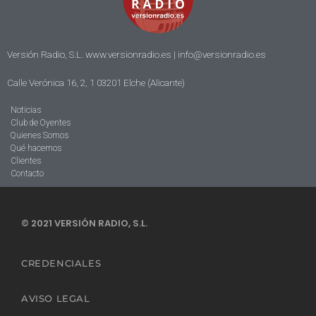
Versión Radio, S.L. www.versionradio.es |
info@versionradio.es
Calle Verónica 16, 2, 1 03201 Elche (Alicante)
Noticias
Club de Oyentes
Quienes Somos
Qué hacemos
Clientes
Contacto
© 2021 VERSIÓN RADIO, S.L.
CREDENCIALES
AVISO LEGAL