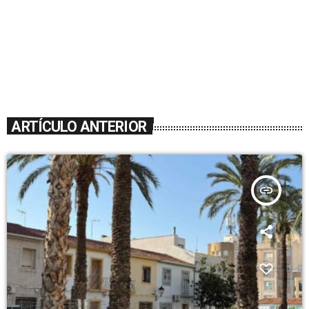
ARTÍCULO ANTERIOR
insert_link