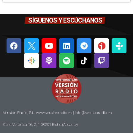
SÍGUENOS Y ESCÚCHANOS
Versión Radio, S.L. www.versionradio.es |
info@versionradio.es
Calle Verónica 16, 2, 1 03201 Elche (Alicante)