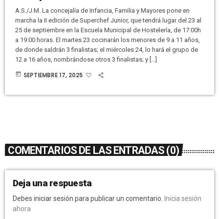
A.S./J.M. La concejalía de Infancia, Familia y Mayores pone en
marcha la II edición de Superchef Junior, que tendrá lugar del 23 al
25 de septiembre en la Escuela Municipal de Hostelería, de 17:00h
a 19:00 horas. El martes 23 cocinarán los menores de 9 a 11 años,
de donde saldrán 3 finalistas; el miércoles 24, lo hará el grupo de
12 a 16 años, nombrándose otros 3 finalistas; y […]
today
SEPTIEMBRE 17, 2025
COMENTARIOS DE LAS ENTRADAS (0)
Deja una respuesta
Debes iniciar sesión para publicar un comentario.
Inicia sesión
ahora