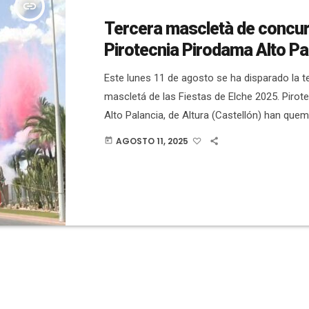
insert_link
Tercera mascletà de concu
Pirotecnia Pirodama Alto Pa
Este lunes 11 de agosto se ha disparado la t
mascletá de las Fiestas de Elche 2025. Pirot
Alto Palancia, de Altura (Castellón) han que
kilos de pólvora. Antes del lanzamiento, Fra
AGOSTO 11, 2025
today
ha explicado a Versión Radio que todo iba 
una traca valenciana, seguido de cuatro fas
truenos, silbatos y serpentinas. Luego un gol
bandera de Elche para dar paso […]