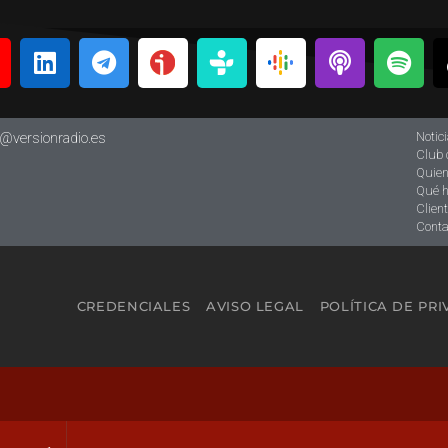
Notic
o@versionradio.es
Club 
Quie
Qué 
Clien
Conta
CREDENCIALES
AVISO LEGAL
POLÍTICA DE PR