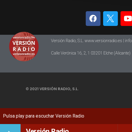
Versión Radio, S.L. www.versionradio.es |
inf
Calle Verónica 16, 2, 1 03201 Elche (Alicante)
© 2021 VERSIÓN RADIO, S.L.
Versión Radio