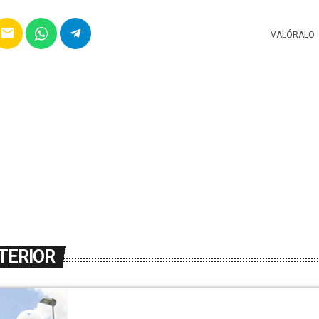
email
VALÓRALO
TERIOR