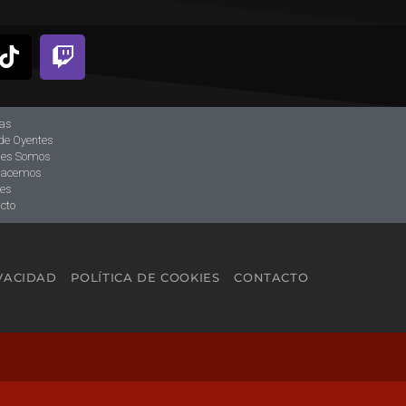
ias
de Oyentes
nes Somos
hacemos
tes
cto
IVACIDAD
POLÍTICA DE COOKIES
CONTACTO