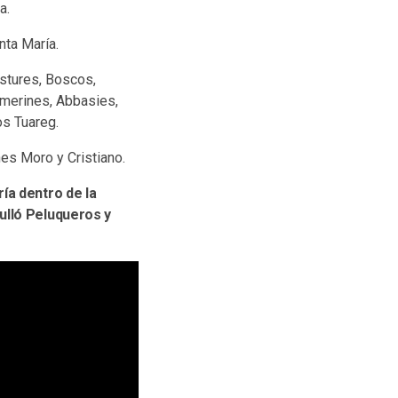
a.
nta María.
Astures, Boscos,
imerines, Abbasies,
s Tuareg.
nes Moro y Cristiano.
ía dentro de la
ulló Peluqueros y