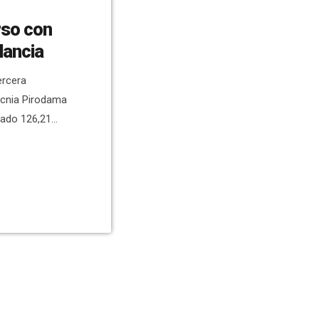
rso con
lancia
ercera
ecnia Pirodama
mado 126,21
ncisco Sancho,
a comenzar con
es aéreas con
pe con la