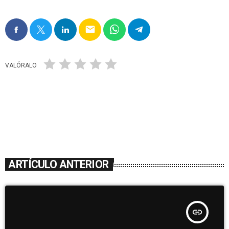
email
VALÓRALO
ARTÍCULO ANTERIOR
insert_link