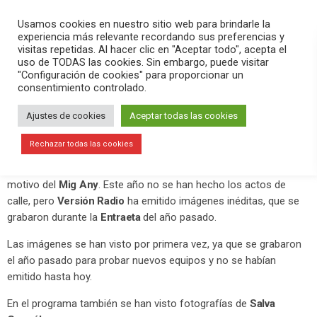
PLAY
search
menu
pause
Usamos cookies en nuestro sitio web para brindarle la
experiencia más relevante recordando sus preferencias y
visitas repetidas. Al hacer clic en "Aceptar todo", acepta el
uso de TODAS las cookies. Sin embargo, puede visitar
febrero 6, 2021
"Configuración de cookies" para proporcionar un
consentimiento controlado.
Moros y Cristianos reviven el Mig
Any con las imágenes inéditas de
Ajustes de cookies
Aceptar todas las cookies
Versión Radio
Rechazar todas las cookies
Este sábado por la tarde se ha hecho un programa especial con
motivo del
Mig Any
. Este año no se han hecho los actos de
calle, pero
Versión Radio
ha emitido imágenes inéditas, que se
grabaron durante la
Entraeta
del año pasado.
Las imágenes se han visto por primera vez, ya que se grabaron
el año pasado para probar nuevos equipos y no se habían
emitido hasta hoy.
En el programa también se han visto fotografías de
Salva