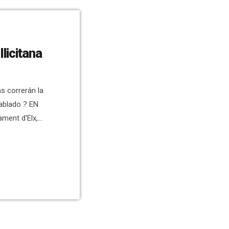
licitana
s correrán la
hablado ? EN
ment d'Elx,
a, para conocer
ambién puedes
parte de las
as el sorteo