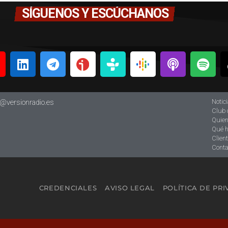
SÍGUENOS Y ESCÚCHANOS
Notic
o@versionradio.es
Club 
Quie
Qué 
Clien
Conta
CREDENCIALES
AVISO LEGAL
POLÍTICA DE PR