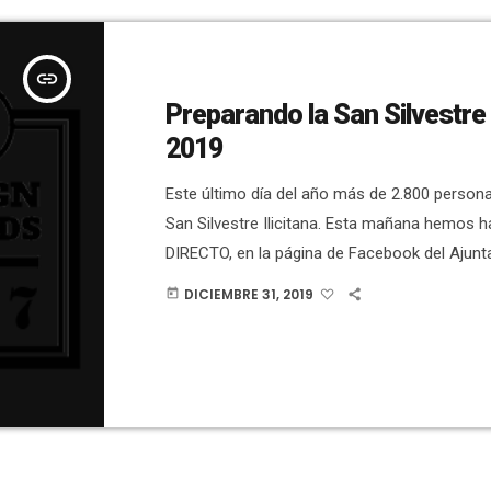
insert_link
Preparando la San Silvestre I
2019
Este último día del año más de 2.800 persona
San Silvestre Ilicitana. Esta mañana hemos 
DIRECTO, en la página de Facebook del Ajunta
con el concejal de Deportes, Vicente Alberol
DICIEMBRE 31, 2019
today
los últimos preparativos. Al final del vídeo t
ver los dorsales que han recibido premio por 
empresas patrocinadoras y colaboradoras, tr
que se ha hecho esta […]