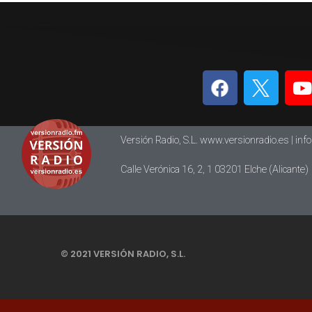
Versión Radio, S.L. www.versionradio.es |
inf
Calle Verónica 16, 2, 1 03201 Elche (Alicante)
© 2021 VERSIÓN RADIO, S.L.