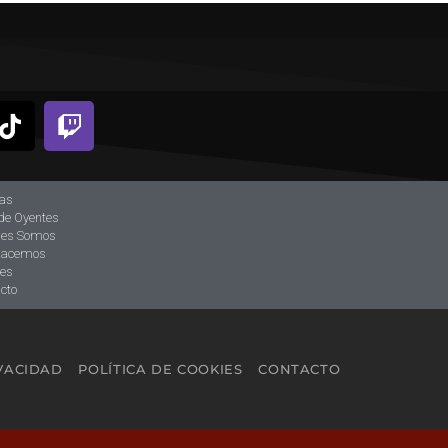
ias
de Oyentes
nes Somos
hacemos
tes
cto
IVACIDAD
POLÍTICA DE COOKIES
CONTACTO