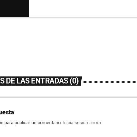
hay 52 nuevos casos, llegando a 413. En los 
días también hay que lamentar 3 fallecimiento
9.En Santa […]
 DE LAS ENTRADAS (0)
uesta
ón para publicar un comentario.
Inicia sesión ahora