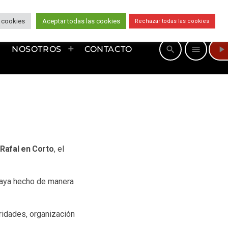
 cookies
Aceptar todas las cookies
Rechazar todas las cookies
play_arrow
search
menu
NOSOTROS
CONTACTO
Rafal en Corto
, el
haya hecho de manera
ridades, organización