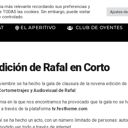
cia más relevante recordando sus preferencias y
 de TODAS las cookies. Sin embargo, puede visitar
Ajustes de
o controlado.
AT
EL APERITIVO
CLUB DE OYENTES
ición de Rafal en Corto
iembre se ha hecho la gala de clausura de la novena edición de
Cortometrajes y Audiovisual de Rafal
.
mia en la que nos encontramos ha provocado que la gala no se 
l a través de la plataforma
tv.festhome.com
.
al se ha hecho un acto, con un número limitado de personas: auto
podido ver todo a través de internet.