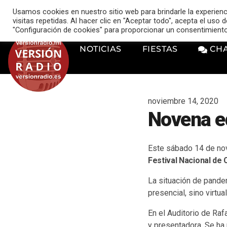
VERSIÓN RADIO
Usamos cookies en nuestro sitio web para brindarle la experien
music_note
visitas repetidas. Al hacer clic en "Aceptar todo", acepta el uso
"Configuración de cookies" para proporcionar un consentimient
NOTICIAS
FIESTAS
CH
noviembre 14, 2020
Novena ed
Este sábado 14 de nov
Festival Nacional de 
La situación de pande
presencial, sino virtua
En el Auditorio de Raf
y presentadora. Se ha 