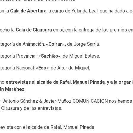
on la
Gala de Apertura
, a cargo de Yolanda Leal, que ha dado a 
hecho la
Gala de Clausura
en sí, con la entrega de los premios en
tegoría de Animación: «
Colrun
«, de Jorge Sarriá.
tegoría Provincial: «
Sachiko
«, de Miguel Esteve.
tegoría Nacional: «
Eco
«, de Aitor de Miguel.
cho
entrevistas
al
alcalde de Rafal, Manuel Pineda, y a la organ
án Martínez
.
– Antonio Sánchez & Javier Muñoz COMUNICACIÓN nos hemos e
 Clausura y de las entrevistas.
evista con el alcalde de Rafal, Manuel Pineda