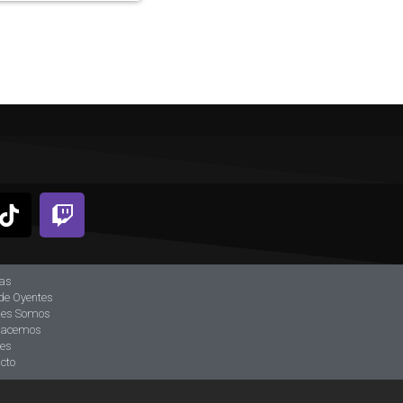
ias
de Oyentes
nes Somos
hacemos
tes
cto