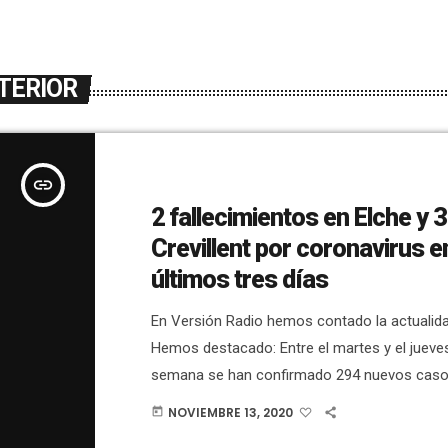
TERIOR
insert_link
2 fallecimientos en Elche y 3
Crevillent por coronavirus e
últimos tres días
En Versión Radio hemos contado la actualidad
Hemos destacado: Entre el martes y el jueve
semana se han confirmado 294 nuevos caso
coronavirus en Elche. El total llega a 3.886. 
NOVIEMBRE 13, 2020
today
sumar 2 fallecimientos más, para llegar a 34.E