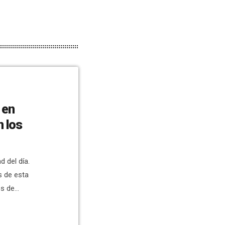
 en
n los
 del día.
s de esta
s de
También hay que
n Crevillent