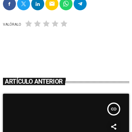
email
VALÓRALO
ARTÍCULO ANTERIOR
insert_link