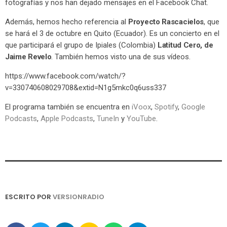
fotografías y nos han dejado mensajes en el Facebook Chat.
Además, hemos hecho referencia al
Proyecto Rascacielos
, que
se hará el 3 de octubre en Quito (Ecuador). Es un concierto en el
que participará el grupo de Ipiales (Colombia)
Latitud Cero, de
Jaime Revelo
. También hemos visto una de sus vídeos.
https://www.facebook.com/watch/?
v=330740608029708&extid=N1g5mkc0q6uss337
El programa también se encuentra en
iVoox
,
Spotify
,
Google
Podcasts
,
Apple Podcasts
,
TuneIn
y
YouTube
.
ESCRITO POR
VERSIONRADIO