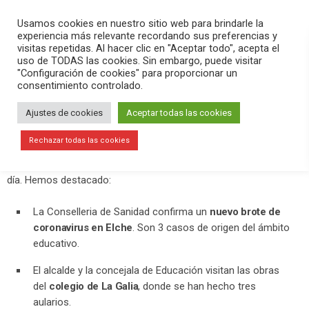
PLAY
search
menu
pause
Usamos cookies en nuestro sitio web para brindarle la
experiencia más relevante recordando sus preferencias y
visitas repetidas. Al hacer clic en "Aceptar todo", acepta el
uso de TODAS las cookies. Sin embargo, puede visitar
septiembre 24, 2020
"Configuración de cookies" para proporcionar un
consentimiento controlado.
Nuevo brote de coronavirus en Elche
con 3 casos de origen del ámbito
Ajustes de cookies
Aceptar todas las cookies
educativo
Rechazar todas las cookies
En el programa
Versión Radio
hemos contado la actualidad del
día. Hemos destacado:
La Conselleria de Sanidad confirma un
nuevo brote de
coronavirus en Elche
. Son 3 casos de origen del ámbito
educativo.
El alcalde y la concejala de Educación visitan las obras
del
colegio de La Galia
, donde se han hecho tres
aularios.