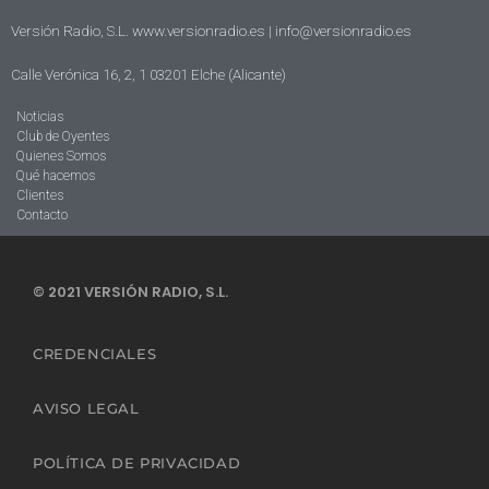
Versión Radio, S.L. www.versionradio.es |
info@versionradio.es
Calle Verónica 16, 2, 1 03201 Elche (Alicante)
Noticias
Club de Oyentes
Quienes Somos
Qué hacemos
Clientes
Contacto
© 2021 VERSIÓN RADIO, S.L.
CREDENCIALES
AVISO LEGAL
POLÍTICA DE PRIVACIDAD