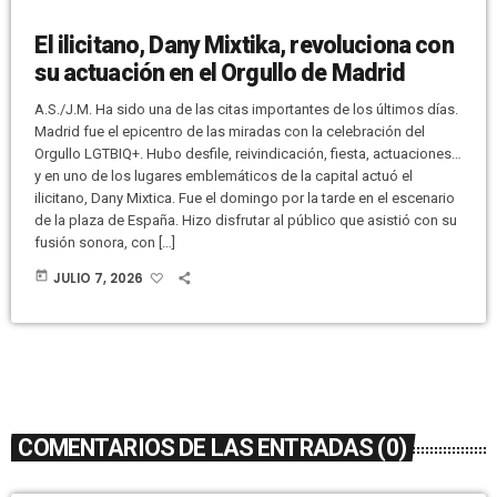
El ilicitano, Dany Mixtika, revoluciona con
su actuación en el Orgullo de Madrid
A.S./J.M. Ha sido una de las citas importantes de los últimos días.
Madrid fue el epicentro de las miradas con la celebración del
Orgullo LGTBIQ+. Hubo desfile, reivindicación, fiesta, actuaciones…
y en uno de los lugares emblemáticos de la capital actuó el
ilicitano, Dany Mixtica. Fue el domingo por la tarde en el escenario
de la plaza de España. Hizo disfrutar al público que asistió con su
fusión sonora, con […]
today
JULIO 7, 2026
COMENTARIOS DE LAS ENTRADAS (0)