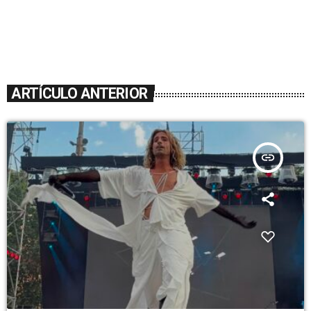
ARTÍCULO ANTERIOR
insert_link