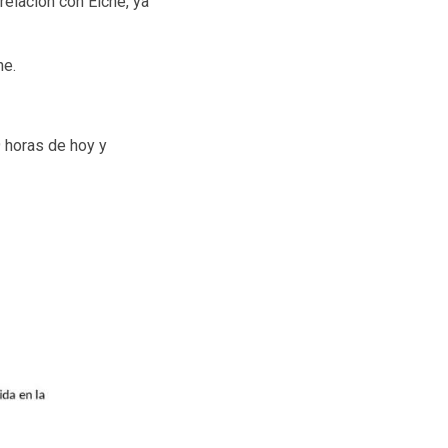
elación con Elche, ya
he.
 horas de hoy y