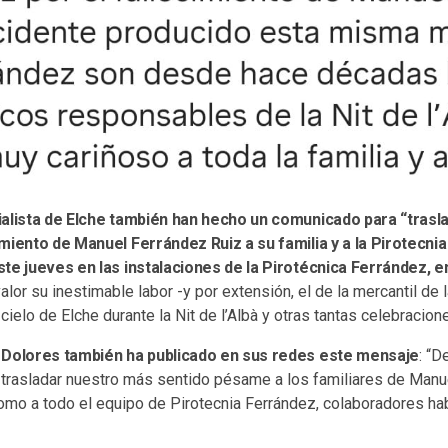
ialista de Elche también han hecho un comunicado para “trasl
miento de Manuel Ferrández Ruiz a su familia y a la Pirotecnia
te jueves en las instalaciones de la Pirotécnica Ferrández, 
lor su inestimable labor -y por extensión, el de la mercantil de l
l cielo de Elche durante la Nit de l’Albà y otras tantas celebracion
 Dolores también ha publicado en sus redes este mensaje
: “
rasladar nuestro más sentido pésame a los familiares de Manue
como a todo el equipo de Pirotecnia Ferrández, colaboradores ha