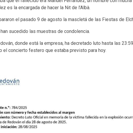
ba que el fallecido era Manuel Ferrández, un hombre con mucha r
ez es la encargada de hacer la Nit de l’Albà.
araron el pasado 9 de agosto la mascletá de las Fiestas de Elc
e han sucedido las muestras de condolencia.
dován, donde está la empresa, ha decretado luto hasta las 23:59
 el concierto festero que estaba previsto para hoy.