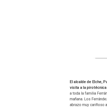
El alcalde de Elche, 
visita a la pirotécni
a toda la familia Ferr
mañana. Los Ferrández
abrazo muy cariñoso a 