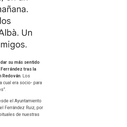
adar su más sentido
 Ferrández tras la
en Redován
. Los
a cual era socio- para
es”.
Desde el Ayuntamiento
l Ferrández Ruiz, por
bituales de nuestras