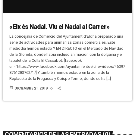
«Elx és Nadal. Viu el Nadal al Carrer»
La concejalía de Comercio del Ajuntament d'Elx ha preparado una
serie de actividades para animar las zonas comerciales. Este
mediodía hemos estado ? EN DIRECTO en el Mercado de Navidad
de la Glorieta, donde había incluso animación con la dolçaina y el
tabalet de la Colla El Cascabot. [facebook
url="https://www.facebook.com/ayuntamientoelche/videos/46097
8761283762/" /] Y también hemos estado en la zona de la
Replaceta de la Fregassa y Obispo Tormo, donde se ha […]
today
DICIEMBRE 21, 2019
COMENTARIOS DE LAS ENTRADAS (0)