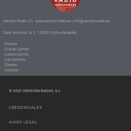
Versión Radio, S.L. www.versionradio.es |
info@versionradio.es
Calle Verónica 16, 2, 1 03201 Elche (Alicante)
Noticias
Club de Oyentes
Quienes Somos
Qué hacemos
Clientes
Contacto
© 2021 VERSIÓN RADIO, S.L.
CREDENCIALES
AVISO LEGAL