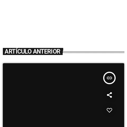
ARTÍCULO ANTERIOR
insert_link