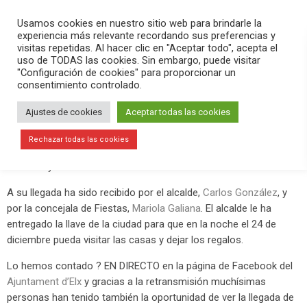
PLAY
search
menu
pause
Usamos cookies en nuestro sitio web para brindarle la
experiencia más relevante recordando sus preferencias y
visitas repetidas. Al hacer clic en "Aceptar todo", acepta el
uso de TODAS las cookies. Sin embargo, puede visitar
diciembre 21, 2019
"Configuración de cookies" para proporcionar un
consentimiento controlado.
Papá Noel ha llegado a Elche
Ajustes de cookies
Aceptar todas las cookies
Papá Noel ha llegado este sábado a Elche. Ha hecho un
recorrido desde las chimeneas de l’Algeps pasando por varias
Rechazar todas las cookies
calles hasta llegar a la plaça de Baix, donde le esperaban cientos
de niños y niñas.
A su llegada ha sido recibido por el alcalde,
Carlos González
, y
por la concejala de Fiestas,
Mariola Galiana
. El alcalde le ha
entregado la llave de la ciudad para que en la noche el 24 de
diciembre pueda visitar las casas y dejar los regalos.
Lo hemos contado ? EN DIRECTO en la página de Facebook del
Ajuntament d’Elx
y gracias a la retransmisión muchísimas
personas han tenido también la oportunidad de ver la llegada de