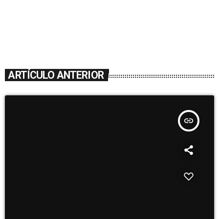
ARTÍCULO ANTERIOR
insert_link