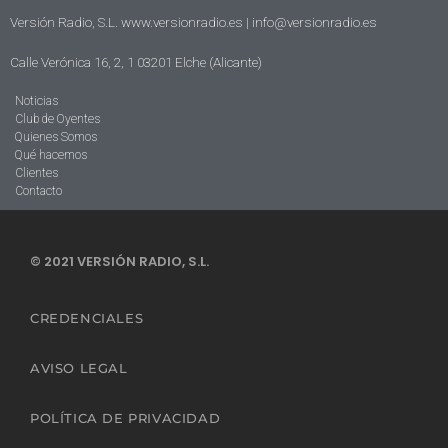
Versión Radio, S.L. www.versionradio.es |
info@versionradio.es
Calle Verónica 16, 2, 1 03201 Elche (Alicante)
Noticias
Club de Oyentes
Quienes Somos
Qué hacemos
Clientes
Contacto
© 2021 VERSIÓN RADIO, S.L.
CREDENCIALES
AVISO LEGAL
POLÍTICA DE PRIVACIDAD