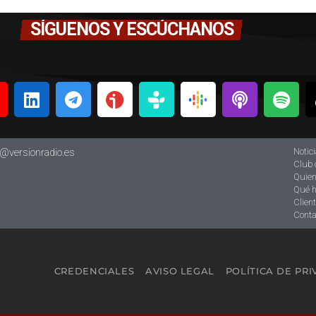
SÍGUENOS Y ESCÚCHANOS
Notic
o@versionradio.es
Club 
Quie
Qué 
Clien
Conta
CREDENCIALES
AVISO LEGAL
POLÍTICA DE PR