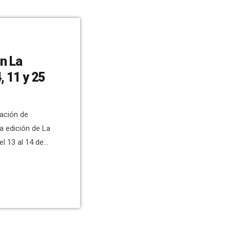
en La
, 11 y 25
iación de
a edición de La
el 13 al 14 de
 acotado en
a de Festejos,
pirotécnicos
uz, color […]