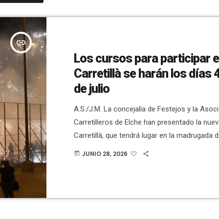
insert_link
Los cursos para participar 
Carretillà se harán los días 4
de julio
A.S./J.M. La concejalía de Festejos y la Asoc
Carretilleros de Elche han presentado la nuev
Carretillà, que tendrá lugar en la madrugada d
agosto, de 00:15 a 02:30 horas, en el recinto
JUNIO 28, 2026
today
aparcamiento del Hort del Monjo. La concejal
Inma Mora, dice que es "uno de los eventos 
más especiales de nuestras fiestas, lleno de l