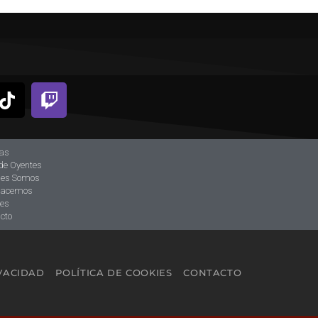
ias
de Oyentes
nes Somos
hacemos
tes
cto
IVACIDAD
POLÍTICA DE COOKIES
CONTACTO