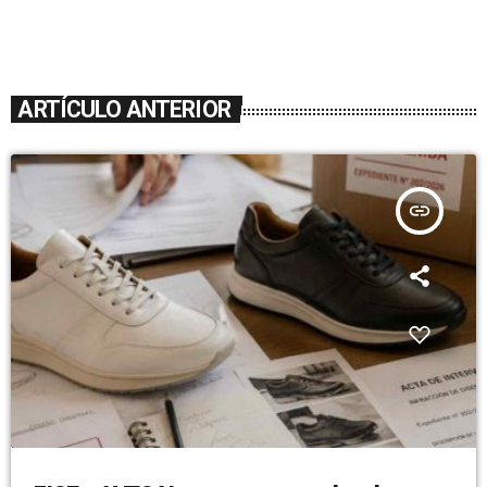
ARTÍCULO ANTERIOR
insert_link