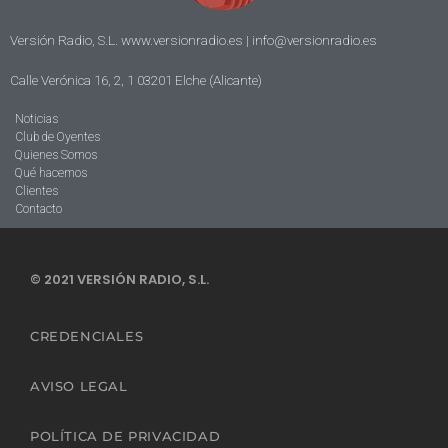
Versión Radio, S.L. www.versionradio.es |
info@versionradio.es
Calle Verónica 16, 2, 1 03201 Elche (Alicante)
Noticias
Club de Oyentes
Quienes Somos
Qué hacemos
Clientes
Contacto
© 2021 VERSIÓN RADIO, S.L.
CREDENCIALES
AVISO LEGAL
POLÍTICA DE PRIVACIDAD