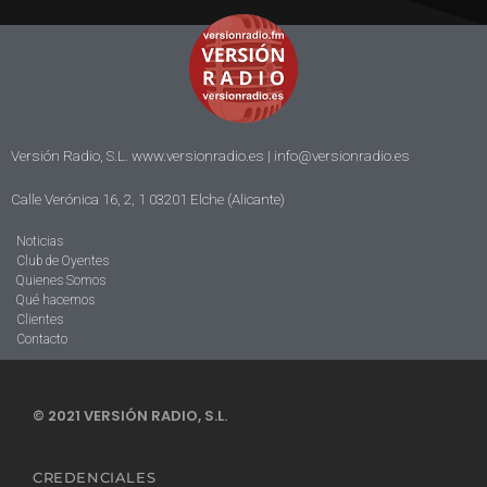
Versión Radio, S.L. www.versionradio.es |
info@versionradio.es
Calle Verónica 16, 2, 1 03201 Elche (Alicante)
Noticias
Club de Oyentes
Quienes Somos
Qué hacemos
Clientes
Contacto
© 2021 VERSIÓN RADIO, S.L.
CREDENCIALES