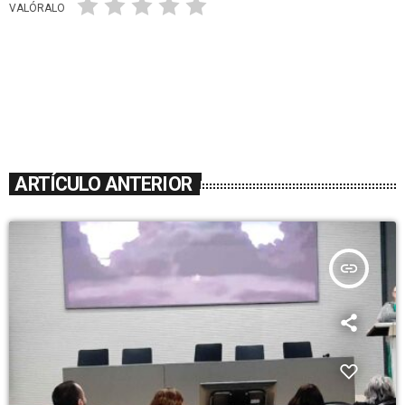
VALÓRALO
ARTÍCULO ANTERIOR
insert_link