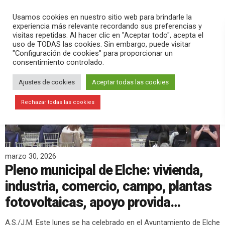
PLAY
search
menu
pause
Usamos cookies en nuestro sitio web para brindarle la
experiencia más relevante recordando sus preferencias y
visitas repetidas. Al hacer clic en "Aceptar todo", acepta el
uso de TODAS las cookies. Sin embargo, puede visitar
"Configuración de cookies" para proporcionar un
consentimiento controlado.
Ajustes de cookies
Aceptar todas las cookies
Rechazar todas las cookies
marzo 30, 2026
Pleno municipal de Elche: vivienda,
industria, comercio, campo, plantas
fotovoltaicas, apoyo provida…
A.S./J.M. Este lunes se ha celebrado en el Ayuntamiento de Elche