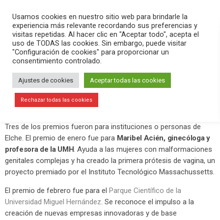
PLAY
search
menu
pause
Usamos cookies en nuestro sitio web para brindarle la
experiencia más relevante recordando sus preferencias y
visitas repetidas. Al hacer clic en "Aceptar todo", acepta el
uso de TODAS las cookies. Sin embargo, puede visitar
febrero 21, 2020
"Configuración de cookies" para proporcionar un
consentimiento controlado.
Premios Importantes de Información
Ajustes de cookies
Aceptar todas las cookies
El
Auditorio de la Diputación de Alicante (ADDA)
acogió este
jueves 20 de febrero la entrega de los premios Importantes de
Rechazar todas las cookies
Información.
Tres de los premios fueron para instituciones o personas de
Elche. El premio de enero fue para
Maribel Acién, ginecóloga y
profesora de la UMH
. Ayuda a las mujeres con malformaciones
genitales complejas y ha creado la primera prótesis de vagina, un
proyecto premiado por el Instituto Tecnológico Massachussetts.
El premio de febrero fue para el
Parque Científico de la
Universidad Miguel Hernández
. Se reconoce el impulso a la
creación de nuevas empresas innovadoras y de base