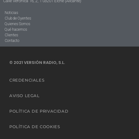
Calle Verónica 16, 2, 1 03201 Elche (Alicante)
Noticias
Club de Oyentes
Quienes Somos
Qué hacemos
Clientes
Contacto
© 2021 VERSIÓN RADIO, S.L.
CREDENCIALES
AVISO LEGAL
POLÍTICA DE PRIVACIDAD
POLÍTICA DE COOKIES