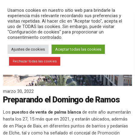
PLAY
search
menu
pause
Usamos cookies en nuestro sitio web para brindarle la
experiencia más relevante recordando sus preferencias y
visitas repetidas. Al hacer clic en "Aceptar todo", acepta el
uso de TODAS las cookies. Sin embargo, puede visitar
"Configuración de cookies" para proporcionar un
consentimiento controlado.
Ajustes de cookies
Aceptar todas las cookies
Rechazar todas las cookies
marzo 30, 2022
Preparando el Domingo de Ramos
Los
puestos de venta de palma blanca
de este año aumentarán
hasta los 27, 15 más que en 2021, y estarán ubicados, además
de en Plaça de Baix, en diferentes puntos de barrios y pedanías
de Elche, tal y como ha señalado el concejal de Promoción