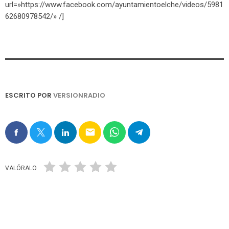
url=»https://www.facebook.com/ayuntamientoelche/videos/5981
62680978542/» /]
ESCRITO POR
VERSIONRADIO
email
VALÓRALO