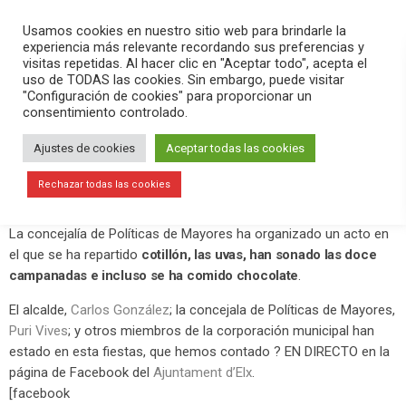
PLAY
search
menu
pause
Usamos cookies en nuestro sitio web para brindarle la
experiencia más relevante recordando sus preferencias y
visitas repetidas. Al hacer clic en "Aceptar todo", acepta el
uso de TODAS las cookies. Sin embargo, puede visitar
diciembre 30, 2019
"Configuración de cookies" para proporcionar un
consentimiento controlado.
Preuvas en El Bailongo
Ajustes de cookies
Aceptar todas las cookies
Un 30 de diciembre más, como viene ocurriendo durante los
últimos años, se ha adelantado la celebración de la Noche Vieja
Rechazar todas las cookies
y la tradición de comer las doce uvas.
La concejalía de Políticas de Mayores ha organizado un acto en
el que se ha repartido
cotillón, las uvas, han sonado las doce
campanadas e incluso se ha comido chocolate
.
El alcalde,
Carlos González
; la concejala de Políticas de Mayores,
Puri Vives
; y otros miembros de la corporación municipal han
estado en esta fiestas, que hemos contado ? EN DIRECTO en la
página de Facebook del
Ajuntament d’Elx
.
[facebook