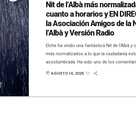
Nit de l’Albà más normalizad
cuanto a horarios y EN DIR
la Asociación Amigos de la N
l’Albà y Versión Radio
Elche ha vivido una fantástica Nit de l’Albà y
más normalizados a lo que la ciudadanía est
acostumbrada. Ha sido uno de los comentar
repetidos en esta noche, ya que muchas pe
AGOSTO 14, 2025
today
recordaban lo ocurrido el año pasado cuan
minutos de diferencia entre que acabaron las
cohetà hasta que sonó el Gloria y se disparó
la Virgen. Este año […]