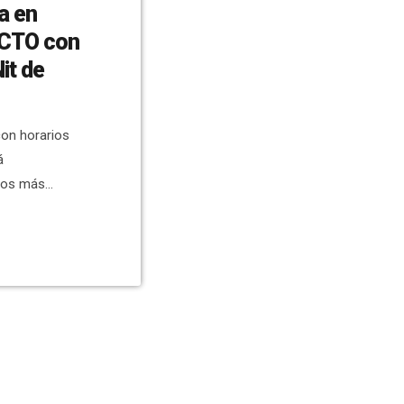
a en
ECTO con
it de
 con horarios
á
ios más
rsonas
do hubo muchos
 palmeras y la
 la Palmera de