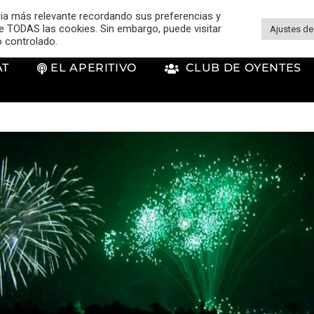
cia más relevante recordando sus preferencias y
 de TODAS las cookies. Sin embargo, puede visitar
Ajustes de
o controlado.
AT
EL APERITIVO
CLUB DE OYENTES