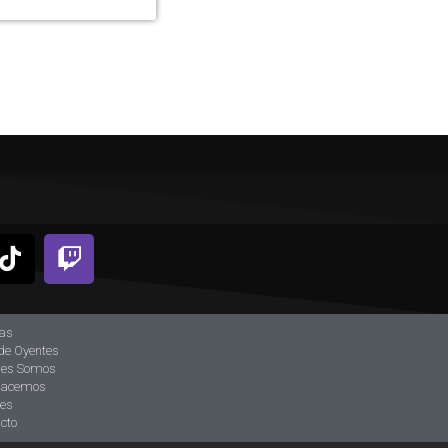
ias
de Oyentes
nes Somos
hacemos
tes
cto