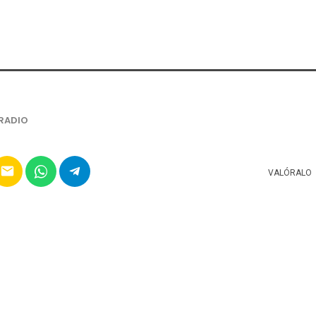
RADIO
email
VALÓRALO