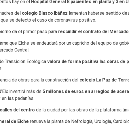
ntos hay en el
Hospital General 8 pacientes en planta y 3 en U
madres del
colegio Blasco Ibáñez
lamentan haberse sentido de
que se detectó el caso de coronavirus positivo.
bierno da el primer paso para
rescindir el contrato del Mercado
irma que Elche se endeudará por un capricho del equipo de gobier
ercado Central.
de Transición Ecológica
valora de forma positiva las obras de 
e.
cencia de obras para la construcción del
colegio La Paz de Torr
d’Elx invertirá más de
5 millones de euros en arreglos de acer
 en las pedanías.
calles del centro
de la ciudad por las obras de la plataforma úni
neral de Elche
renueva la planta de Nefrología, Urología, Cardiol