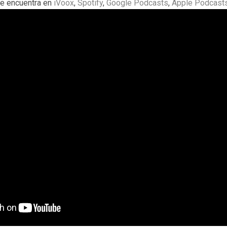
e encuentra en
iVoox
,
Spotify
,
Google Podcasts
,
Apple Podcast