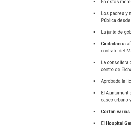
En estos mome
Los padres y 
Pública desde 
La junta de go
Ciudadanos
af
contrato del M
La consellera 
centro de Elch
Aprobada la li
El Ajuntament 
casco urbano y
Cortan varias 
El
Hospital Ge