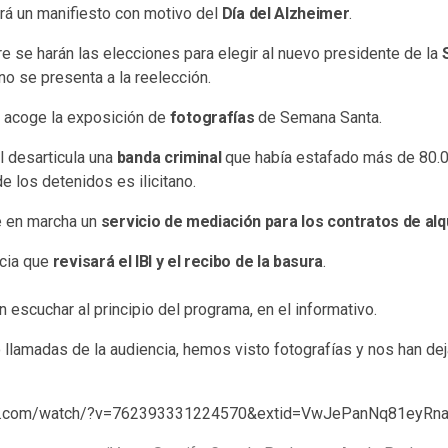
erá un manifiesto con motivo del
Día del Alzheimer
.
re se harán las elecciones para elegir al nuevo presidente de la
no se presenta a la reelección.
s acoge la exposición de
fotografías
de Semana Santa.
l desarticula una
banda criminal
que había estafado más de 80.0
e los detenidos es ilicitano.
e en marcha un
servicio de mediación para los contratos de alq
ncia que
revisará el IBI y el recibo de la basura
.
 escuchar al principio del programa, en el informativo.
llamadas de la audiencia, hemos visto fotografías y nos han de
ok.com/watch/?v=762393331224570&extid=VwJePanNq81eyRn