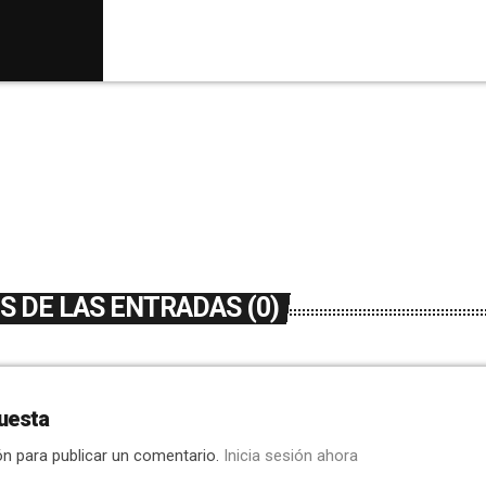
madres del colegio Blasco Ibáñez lamentan 
[…]
 DE LAS ENTRADAS (0)
uesta
ón para publicar un comentario.
Inicia sesión ahora