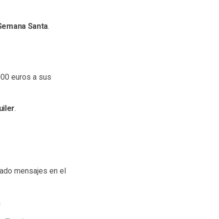
Semana Santa
.
00 euros a sus
uiler
.
jado mensajes en el
a