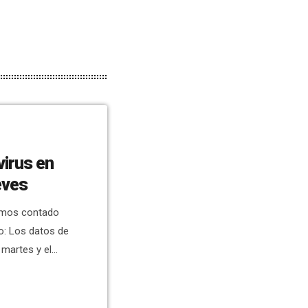
irus en
eves
hemos contado
o: Los datos de
 martes y el
n Santa Pola 11
el Hospital
 padres y