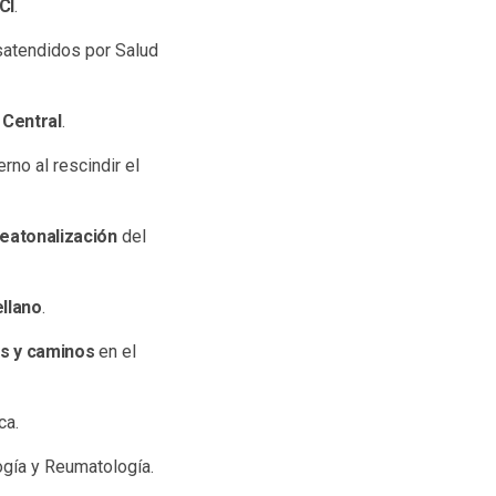
CI
.
satendidos por Salud
 Central
.
no al rescindir el
peatonalización
del
ellano
.
as y caminos
en el
ca.
ogía y Reumatología.