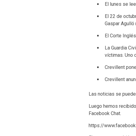
El lunes se le
El 22 de octub
Gaspar Agulló 
El Corte Inglé
La Guardia Civi
víctimas. Uno d
Crevillent pon
Crevillent anu
Las noticias se pueden
Luego hemos recibido 
Facebook Chat.
https://www.facebo