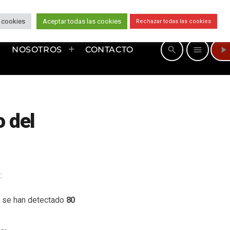
 cookies
Aceptar todas las cookies
Rechazar todas las cookies
play_arrow
search
menu
NOSOTROS
CONTACTO
o del
:
s se han detectado
80