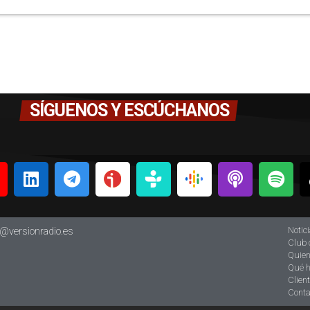
SÍGUENOS Y ESCÚCHANOS
Notic
o@versionradio.es
Club 
Quie
Qué 
Clien
Conta