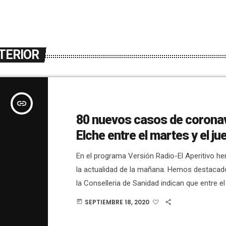
TERIOR
insert_link
80 nuevos casos de coronav
Elche entre el martes y el ju
En el programa Versión Radio-El Aperitivo 
la actualidad de la mañana. Hemos destacad
la Conselleria de Sanidad indican que entre el
jueves se han detectado 80 casos nuevos, e
SEPTIEMBRE 18, 2020
today
y en Crevilllent 7. En estos momentos hay en 
General 8 pacientes en planta y 3 en UCI.Los