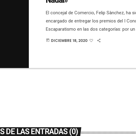
Nadal»
El concejal de Comercio, Felip Sànchez, ha si
encargado de entregar los premios del I Con
Escaparatismo en las dos categorías: por un 
y por otro Comercio y Servicios. En este últ
DICIEMBRE 18, 2020
today
ganado La Floristería de Valentina, en segund
quedado Campoluz Enoteca y en tercero Ópti
habido tres accésits para La Basilisa, EDUCA+
del Pà. En el […]
 DE LAS ENTRADAS (0)