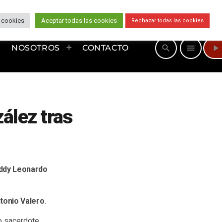
 cookies
Aceptar todas las cookies
Rechazar todas las cookies
play_arrow
search
menu
NOSOTROS
CONTACTO
ález tras
ddy Leonardo
tonio Valero
.
o sacerdote.