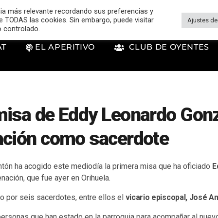
cia más relevante recordando sus preferencias y
 de TODAS las cookies. Sin embargo, puede visitar
Ajustes de
o controlado.
AT
EL APERITIVO
CLUB DE OYENTES
misa de Eddy Leonardo Gonz
ación como sacerdote
ntón ha acogido este mediodía la primera misa que ha oficiado
E
enación, que fue ayer en Orihuela.
por seis sacerdotes, entre ellos el
vicario episcopal, José An
ersonas que han estado en la parroquia para acompañar al nuev