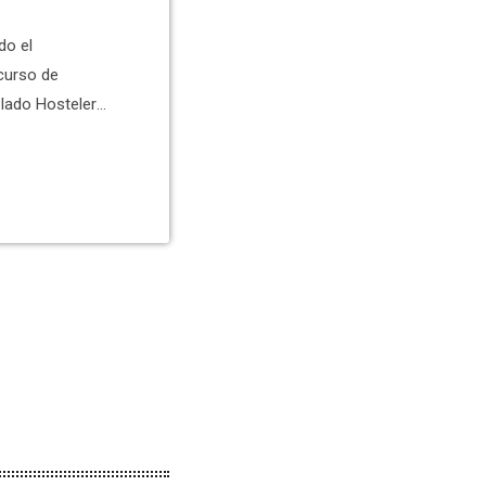
do el
curso de
lado Hostelería
imo apartado ha
o lugar ha
ca Falcó. Ha
 y El Misteri