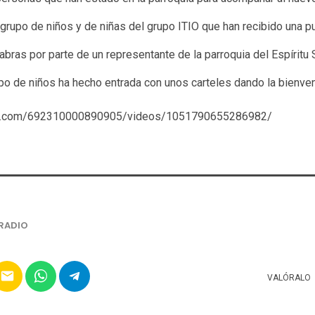
rupo de niños y de niñas del grupo ITIO que han recibido una pu
bras por parte de un representante de la parroquia del Espíritu 
grupo de niños ha hecho entrada con unos carteles dando la bienv
ok.com/692310000890905/videos/1051790655286982/
RADIO
email
VALÓRALO