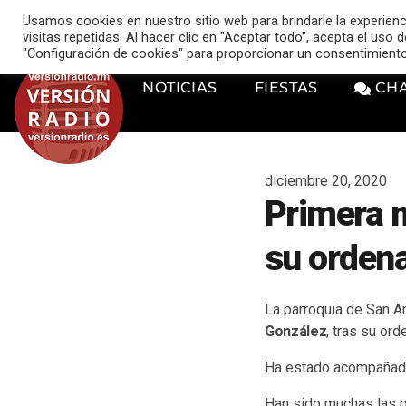
VERSIÓN RADIO
Usamos cookies en nuestro sitio web para brindarle la experien
music_note
visitas repetidas. Al hacer clic en "Aceptar todo", acepta el uso
"Configuración de cookies" para proporcionar un consentimient
NOTICIAS
FIESTAS
CH
diciembre 20, 2020
Primera 
su orden
La parroquia de San A
González
, tras su ord
Ha estado acompañado 
Han sido muchas las p