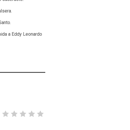
lsera.
Santo.
enida a Eddy Leonardo