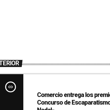
TERIOR
insert_link
Comercio entrega los premi
Concurso de Escaparatismo 