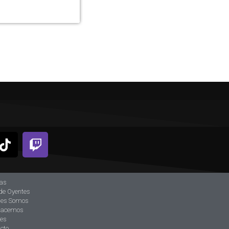
ias
de Oyentes
nes Somos
hacemos
tes
cto