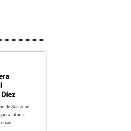
uera
l
 Díez
ras de San Juan
guera Infantil
 chico
ya dijo que era