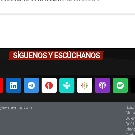
SÍGUENOS Y ESCÚCHANOS
Notic
o@versionradio.es
Club 
Quie
Qué 
Clien
Conta