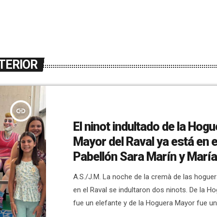
TERIOR
insert_link
El ninot indultado de la Hog
Mayor del Raval ya está en e
Pabellón Sara Marín y María
A.S./J.M. La noche de la cremà de las hogue
en el Raval se indultaron dos ninots. De la Ho
fue un elefante y de la Hoguera Mayor fue un
deportista en silla de ruedas. La Reina Mayor 