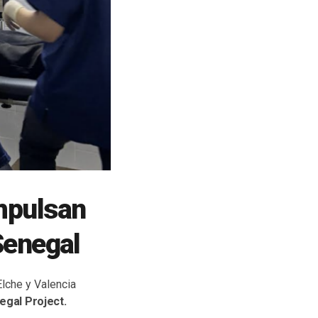
mpulsan
Senegal
Elche y Valencia
gal Project.