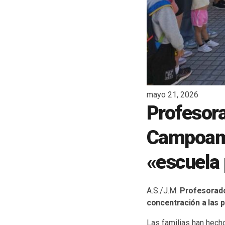
mayo 21, 2026
Profesora
Campoamo
«escuela 
A.S./J.M.
Profesorado
concentración a las p
Las familias han hech