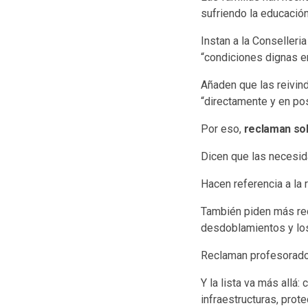
sufriendo la educación
Instan a la Conselleri
“condiciones dignas e
Añaden que las reivind
“directamente y en pos
Por eso,
reclaman sol
Dicen que las necesid
Hacen referencia a la r
También piden más rec
desdoblamientos y lo
Reclaman profesorado 
Y la lista va más allá
infraestructuras, prot