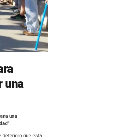
ara
r una
ñana una
dad”.
e deterioro que está