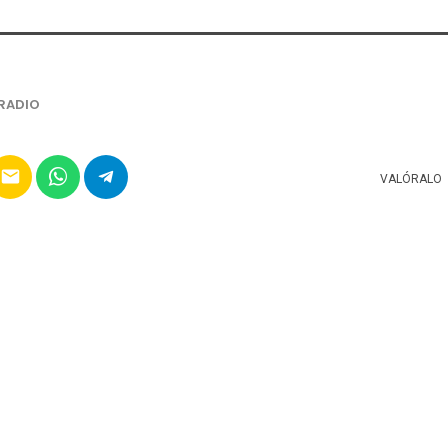
RADIO
email
VALÓRALO