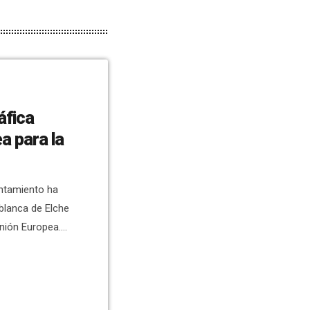
áfica
a para la
untamiento ha
 blanca de Elche
nión Europea.
la tiene, por
lo Ruz, ha
rmite proteger
rio, no sólo