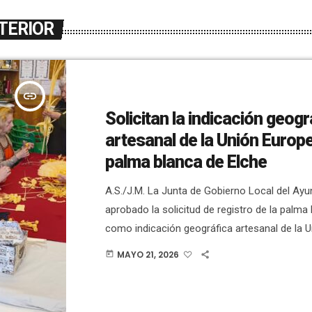
TERIOR
insert_link
Solicitan la indicación geogr
artesanal de la Unión Europe
palma blanca de Elche
A.S./J.M. La Junta de Gobierno Local del Ay
aprobado la solicitud de registro de la palma
como indicación geográfica artesanal de la U
Se quiere conseguir esta distinción, como ya 
MAYO 21, 2026
today
ejemplo, el cristal de Bohemia. El alcalde, Pab
señalado que la nueva normativa europea pe
productos artesanales vinculados a un territo