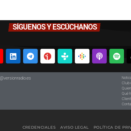
SÍGUENOS Y ESCÚCHANOS
Notic
o@versionradio.es
Club 
Quie
Qué 
Clien
Conta
CREDENCIALES
AVISO LEGAL
POLÍTICA DE PR