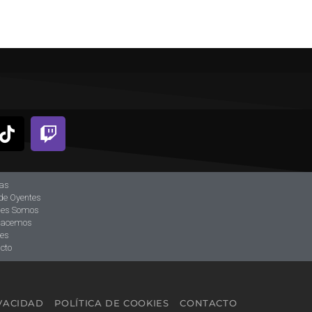
ias
de Oyentes
nes Somos
hacemos
tes
cto
IVACIDAD
POLÍTICA DE COOKIES
CONTACTO