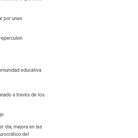
ar por unas
 repercuten
omunidad educativa.
nado a través de los
je.
er día, mejora en las
urocrático del