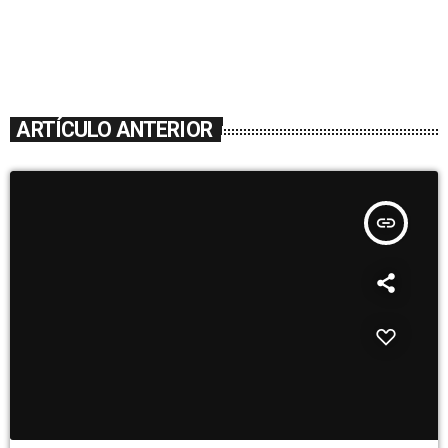
ARTÍCULO ANTERIOR
insert_link