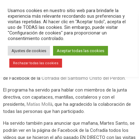
PLAY
search
menu
pause
Usamos cookies en nuestro sitio web para brindarle la
experiencia más relevante recordando sus preferencias y
visitas repetidas. Al hacer clic en "Aceptar todo", acepta el
uso de TODAS las cookies. Sin embargo, puede visitar
abril 6, 2020
"Configuración de cookies" para proporcionar un
consentimiento controlado.
Programa de radio online de la
Cofradía del Cristo del Perdón
Ajustes de cookies
Aceptar todas las cookies
Este Lunes Santo, 6 de abril de 2020, se ha hecho un programa
Rechazar todas las cookies
de radio online, de más de dos horas de duración, en la página
de Facebook de la
Cofradía del Santísimo Cristo del Perdón
.
El programa ha servido para hablar con miembros de la junta
directiva, con capataces, mantillas, costaleros y con el
presidente,
Matías Mollà
, que ha agradecido la colaboración de
todas las personas que han participado.
Ha servido también para anunciar que mañana, Martes Santo, se
podrán ver en la página de Facebook de la Cofradía todos los
vídeos que se hicieron el año pasado EN DIRECTO con las visitas