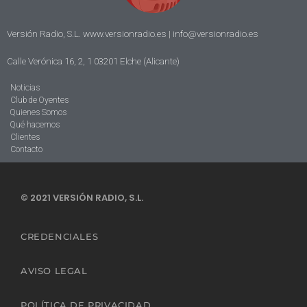
Versión Radio, S.L. www.versionradio.es |
info@versionradio.es
Calle Verónica 16, 2, 1 03201 Elche (Alicante)
Noticias
Club de Oyentes
Quienes Somos
Qué hacemos
Clientes
Contacto
© 2021 VERSIÓN RADIO, S.L.
CREDENCIALES
AVISO LEGAL
POLÍTICA DE PRIVACIDAD