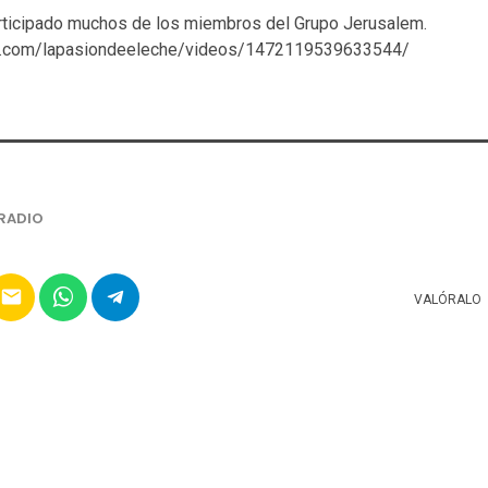
rticipado muchos de los miembros del Grupo Jerusalem.
k.com/lapasiondeeleche/videos/1472119539633544/
RADIO
email
VALÓRALO