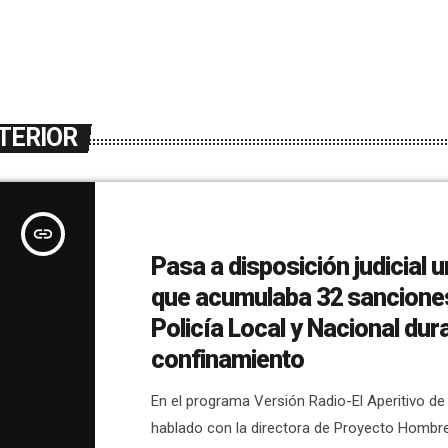
TERIOR
insert_link
Pasa a disposición judicial un
que acumulaba 32 sanciones
Policía Local y Nacional dura
confinamiento
En el programa Versión Radio-El Aperitivo d
hablado con la directora de Proyecto Hombre