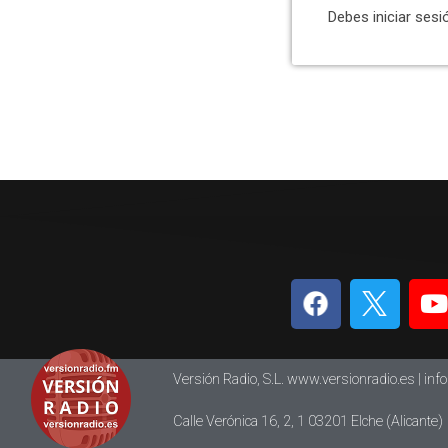
Debes iniciar sesi
Versión Radio, S.L. www.versionradio.es |
inf
Calle Verónica 16, 2, 1 03201 Elche (Alicante)