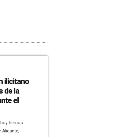
 ilicitano
 de la
nte el
e hoy hemos
 Alicante,