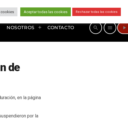
 cookies
Aceptar todas las cookies
Rechazar todas las cookies
play_arrow
search
menu
NOSOTROS
CONTACTO
ón de
uración, en la página
suspendieron por la