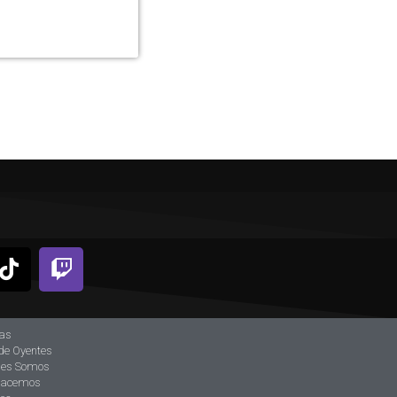
ias
de Oyentes
nes Somos
hacemos