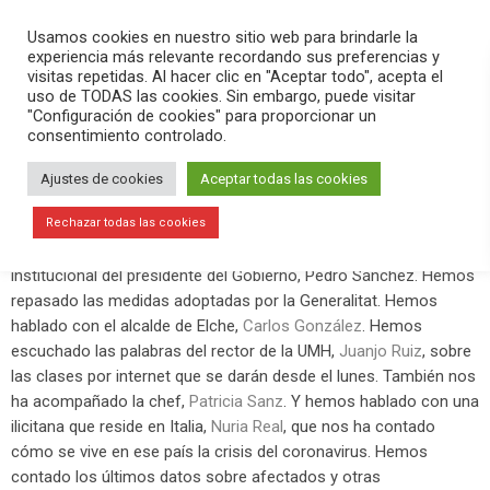
PLAY
search
menu
pause
Usamos cookies en nuestro sitio web para brindarle la
experiencia más relevante recordando sus preferencias y
visitas repetidas. Al hacer clic en "Aceptar todo", acepta el
uso de TODAS las cookies. Sin embargo, puede visitar
marzo 13, 2020
"Configuración de cookies" para proporcionar un
consentimiento controlado.
Nuevo programa especial de Versión
Radio por el coronavirus
Ajustes de cookies
Aceptar todas las cookies
Este viernes 13 de marzo hemos hecho un nuevo programa de
Rechazar todas las cookies
Versión Radio
. Hemos comenzado viendo la declaración
institucional del presidente del Gobierno, Pedro Sánchez. Hemos
repasado las medidas adoptadas por la Generalitat. Hemos
hablado con el alcalde de Elche,
Carlos González
. Hemos
escuchado las palabras del rector de la UMH,
Juanjo Ruiz
, sobre
las clases por internet que se darán desde el lunes. También nos
ha acompañado la chef,
Patricia Sanz
. Y hemos hablado con una
ilicitana que reside en Italia,
Nuria Real
, que nos ha contado
cómo se vive en ese país la crisis del coronavirus. Hemos
contado los últimos datos sobre afectados y otras