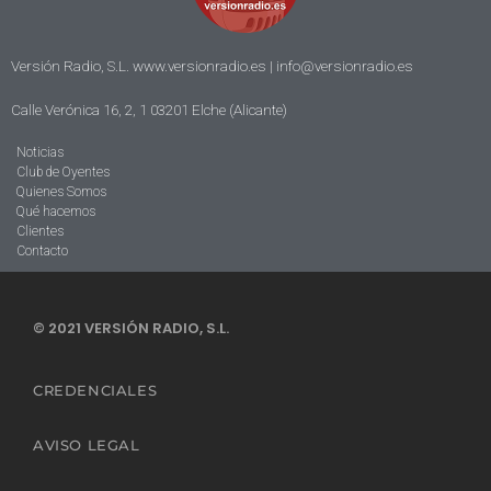
Versión Radio, S.L. www.versionradio.es |
info@versionradio.es
Calle Verónica 16, 2, 1 03201 Elche (Alicante)
Noticias
Club de Oyentes
Quienes Somos
Qué hacemos
Clientes
Contacto
© 2021 VERSIÓN RADIO, S.L.
CREDENCIALES
AVISO LEGAL