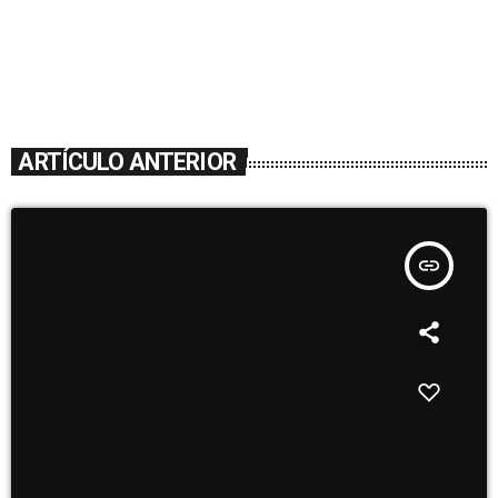
ARTÍCULO ANTERIOR
insert_link