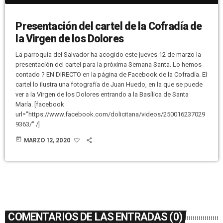
Presentación del cartel de la Cofradía de
la Virgen de los Dolores
La parroquia del Salvador ha acogido este jueves 12 de marzo la
presentación del cartel para la próxima Semana Santa. Lo hemos
contado ? EN DIRECTO en la página de Facebook de la Cofradía. El
cartel lo ilustra una fotografía de Juan Huedo, en la que se puede
ver a la Virgen de los Dolores entrando a la Basílica de Santa
María. [facebook
url="https://www.facebook.com/dolicitana/videos/250016237029
9363/" /]
today
MARZO 12, 2020
COMENTARIOS DE LAS ENTRADAS (0)