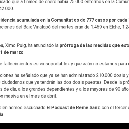
icado que a finales de enero había 75.000 enfermos en la Comunit
42.000.
cidencia acumulada en la Comunitat es de 777 casos por cada 
aciones del Baix Vinalopó del martes eran de 1.469 en Elche, 1.2
a, Ximo Puig, ha anunciado la
prórroga de las medidas que est
 1 de marzo
.
de fallecimientos es «insoportable» y que «aún no estamos para r
aciones ha señalado que ya se han administrado 210.000 dosis y 
 ciudadanos que ya tendrán las dos dosis puestas. Desde la p
os de día, a los grandes dependientes y a los mayores de 90 año
n masiva en el mes de abril.
ién hemos escuchado
El Podcast de Reme Sanz
, con el tercer
ía
.