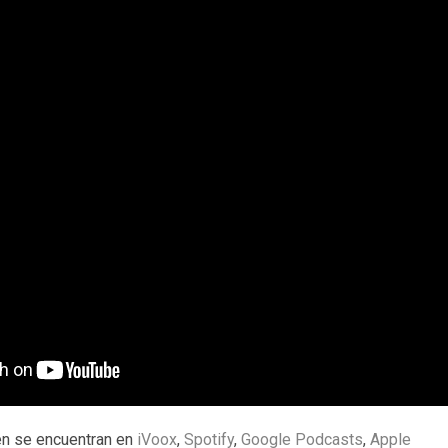
n se encuentran en
iVoox
,
Spotify
,
Google Podcasts
,
Apple