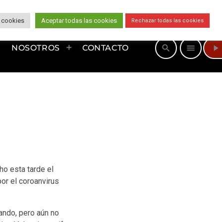
 cookies
Aceptar todas las cookies
Rechazar todas las cookies
play_arrow
search
menu
NOSOTROS
CONTACTO
o esta tarde el
por el coroanvirus
ando, pero aún no