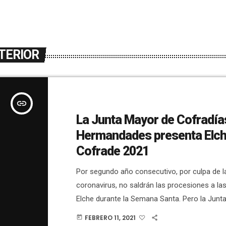
TERIOR
insert_link
La Junta Mayor de Cofradía
Hermandades presenta Elc
Cofrade 2021
Por segundo año consecutivo, por culpa de l
coronavirus, no saldrán las procesiones a las
Elche durante la Semana Santa. Pero la Junt
Cofradías y Hermandades de la Semana Sant
FEBRERO 11, 2021
today