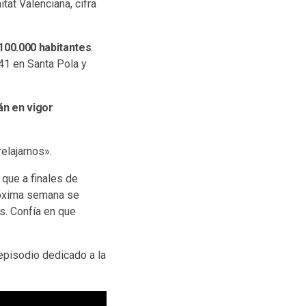
at Valenciana, cifra
100.000 habitantes
.
41 en Santa Pola y
án en vigor
elajarnos».
que a finales de
róxima semana se
s. Confía en que
 episodio dedicado a la