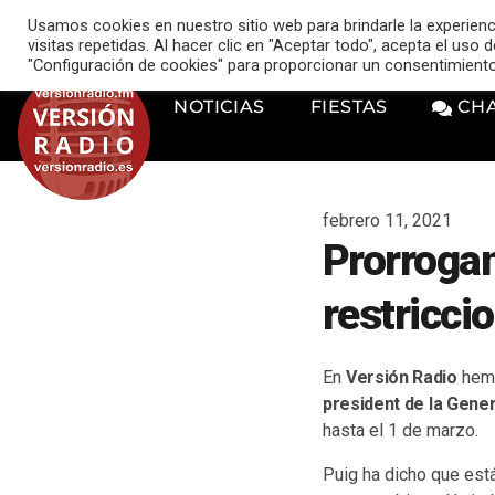
VERSIÓN RADIO
Usamos cookies en nuestro sitio web para brindarle la experien
music_note
visitas repetidas. Al hacer clic en "Aceptar todo", acepta el uso
"Configuración de cookies" para proporcionar un consentimient
NOTICIAS
FIESTAS
CH
febrero 11, 2021
Prorrogan
restricci
En
Versión Radio
hemo
president de la Gener
hasta el 1 de marzo.
Puig ha dicho que est