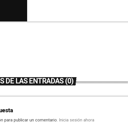
quiere que el espíritu de esos días no pase d
por lo que, al igual que ya se hizo el año pas
semanas de Cuaresma, se realizarán unos 
especiales […]
 DE LAS ENTRADAS (0)
uesta
ón para publicar un comentario.
Inicia sesión ahora