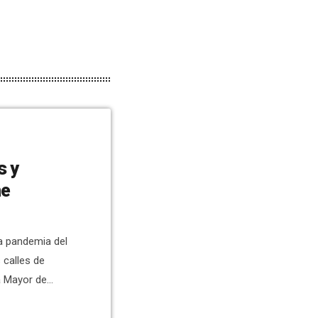
s y
he
a pandemia del
 calles de
a Mayor de
a de Elche