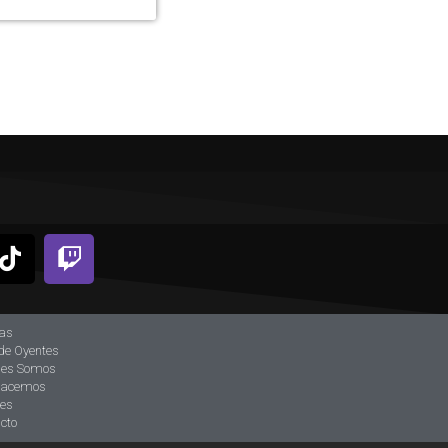
ias
de Oyentes
nes Somos
hacemos
tes
cto