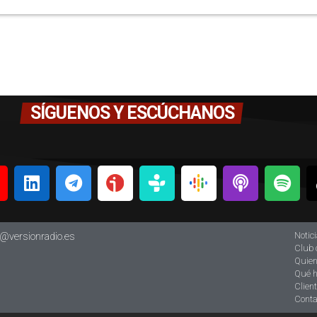
SÍGUENOS Y ESCÚCHANOS
Notic
o@versionradio.es
Club 
Quie
Qué 
Clien
Conta