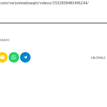
k.com/versionradioasjm/videos/3532838483496244/
RADIO
email
VALÓRALO