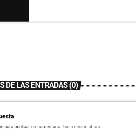
día 29 de diciembre.La avalancha de peticion
Papá Noel en […]
 DE LAS ENTRADAS (0)
uesta
ón para publicar un comentario.
Inicia sesión ahora