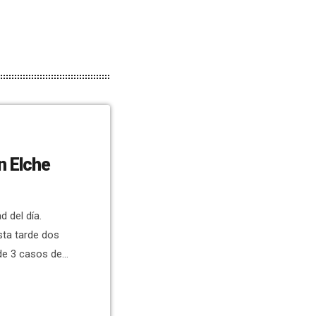
n Elche
 del día.
ta tarde dos
de 3 casos de
al.El alcalde,
al por una
Elche desde el