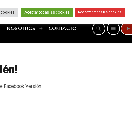
 cookies
Aceptar todas las cookies
Rechazar todas las cookies
play_arrow
search
menu
NOSOTROS
CONTACTO
lén!
 de Facebook Versión