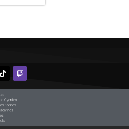
ias
de Oyentes
nes Somos
hacemos
tes
cto