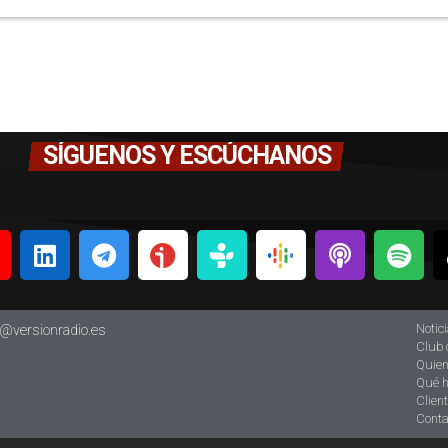
SÍGUENOS Y ESCÚCHANOS
Notic
o@versionradio.es
Club 
Quie
Qué 
Clien
Conta