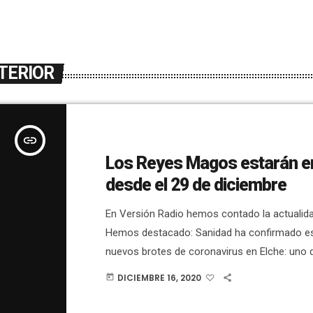
TERIOR
insert_link
Los Reyes Magos estarán e
desde el 29 de diciembre
En Versión Radio hemos contado la actualidad
Hemos destacado: Sanidad ha confirmado es
nuevos brotes de coronavirus en Elche: uno 
origen laboral y otro de 5 casos de origen soci
DICIEMBRE 16, 2020
today
Carlos González, está ingresado en el hospit
infección renal.Los Reyes Magos estarán en 