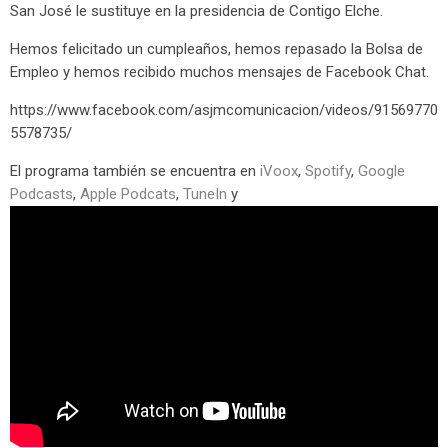
San José le sustituye en la presidencia de Contigo Elche.
Hemos felicitado un cumpleaños, hemos repasado la Bolsa de
Empleo y hemos recibido muchos mensajes de Facebook Chat.
https://www.facebook.com/asjmcomunicacion/videos/91569770
5578735/
El programa también se encuentra en
iVoox
,
Spotify
,
Google
Podcasts
,
Apple Podcats
,
TuneIn
y