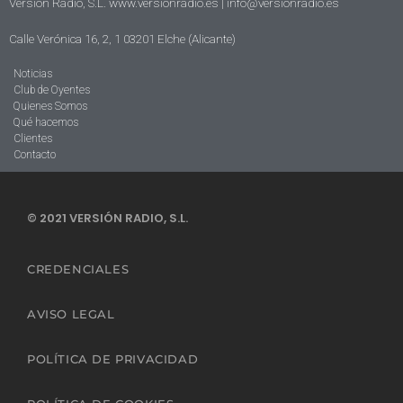
Versión Radio, S.L. www.versionradio.es |
info@versionradio.es
Calle Verónica 16, 2, 1 03201 Elche (Alicante)
Noticias
Club de Oyentes
Quienes Somos
Qué hacemos
Clientes
Contacto
© 2021 VERSIÓN RADIO, S.L.
CREDENCIALES
AVISO LEGAL
POLÍTICA DE PRIVACIDAD