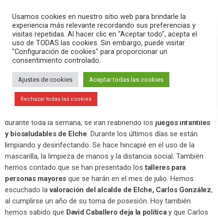
PLAY
search
menu
pause
Usamos cookies en nuestro sitio web para brindarle la
experiencia más relevante recordando sus preferencias y
visitas repetidas. Al hacer clic en "Aceptar todo", acepta el
uso de TODAS las cookies. Sin embargo, puede visitar
junio 15, 2020
"Configuración de cookies" para proporcionar un
consentimiento controlado.
Reabren los juegos infantiles y
biosaludables
Ajustes de cookies
Aceptar todas las cookies
En el programa
Versión Radio-El Aperitivo
hemos contado la
Rechazar todas las cookies
actualidad de la mañana. Hemos destacado que, desde hoy y
durante toda la semana, se irán reabriendo los
juegos infantiles
y biosaludables de Elche
. Durante los últimos días se están
limpiando y desinfectando. Se hace hincapié en el uso de la
mascarilla, la limpieza de manos y la distancia social. También
hemos contado que se han presentado los
talleres para
personas mayores
que se harán en el mes de julio. Hemos
escuchado la
valoración del alcalde de Elche, Carlos González
,
al cumplirse un año de su toma de posesión. Hoy también
hemos sabido que
David Caballero deja la política
y que Carlos