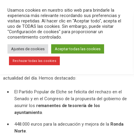
PLAY
search
menu
pause
Usamos cookies en nuestro sitio web para brindarle la
experiencia más relevante recordando sus preferencias y
visitas repetidas. Al hacer clic en "Aceptar todo", acepta el
uso de TODAS las cookies. Sin embargo, puede visitar
septiembre 10, 2020
"Configuración de cookies" para proporcionar un
consentimiento controlado.
Reclaman la reactivación de la
comisión bilateral Ayuntamiento-
Ajustes de cookies
Aceptar todas las cookies
Generalitat de la Dama de Elche
Rechazar todas las cookies
En el programa
Versión Radio-El Aperitivo
hemos contado la
actualidad del día. Hemos destacado:
El Partido Popular de Elche se felicita del rechazo en el
Senado y en el Congreso de la propuesta del gobierno de
asumir los
remanentes de tesorería de los
ayuntamiento
.
448.000 euros para la adecuación y mejora de la
Ronda
Norte
.