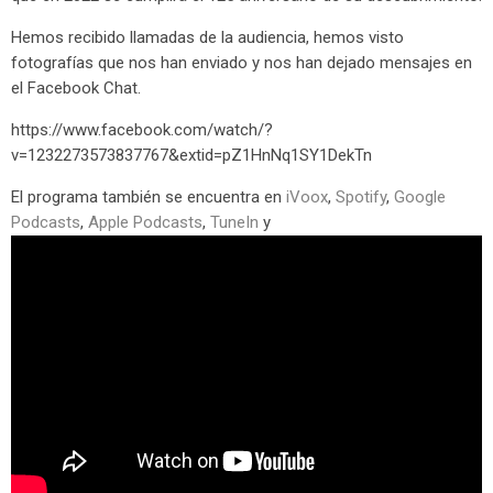
Hemos recibido llamadas de la audiencia, hemos visto
fotografías que nos han enviado y nos han dejado mensajes en
el Facebook Chat.
https://www.facebook.com/watch/?
v=1232273573837767&extid=pZ1HnNq1SY1DekTn
El programa también se encuentra en
iVoox
,
Spotify
,
Google
Podcasts
,
Apple Podcasts
,
TuneIn
y