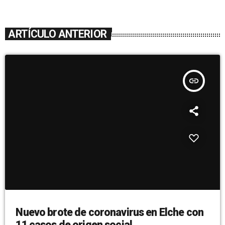
ARTÍCULO ANTERIOR
insert_link
Nuevo brote de coronavirus en Elche con
11 casos de origen social