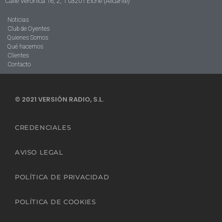
Calle Verónica 16, 2, 1 03201 Elche (Alicante)
Noticias
Club de Oyentes
Quienes Somos
Qué hacemos
Clientes
Contacto
© 2021 VERSIÓN RADIO, S.L.
CREDENCIALES
AVISO LEGAL
POLÍTICA DE PRIVACIDAD
POLÍTICA DE COOKIES