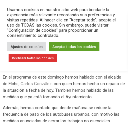
PLAY
search
menu
pause
Usamos cookies en nuestro sitio web para brindarle la
experiencia más relevante recordando sus preferencias y
visitas repetidas. Al hacer clic en "Aceptar todo", acepta el
uso de TODAS las cookies. Sin embargo, puede visitar
marzo 29, 2020
"Configuración de cookies" para proporcionar un
consentimiento controlado.
Reducen la frecuencia de los
autobuses urbanos por la
Ajustes de cookies
Aceptar todas las cookies
paralización de las actividades no
Rechazar todas las cookies
esenciales
En el programa de este domingo hemos hablado con el alcalde
de Elche,
Carlos González
, con quien hemos hecho un repaso de
la situación a fecha de hoy. También hemos hablado de las
medidas que ya está tomando el Ayuntamiento.
Además, hemos contado que desde mañana se reduce la
frecuencia de paso de los autobuses urbanos, con motivo las
medidas anunciadas de cerrar los trabajos no esenciales.