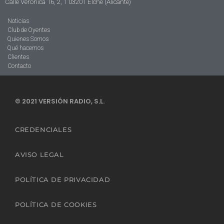
Calle Verónica 16, 2, 1 03201 Elche (Alicante)
Noticias
Club de Oyentes
Quienes Somos
Qué hacemos
Clientes
Contacto
© 2021 VERSIÓN RADIO, S.L.
CREDENCIALES
AVISO LEGAL
POLÍTICA DE PRIVACIDAD
POLÍTICA DE COOKIES