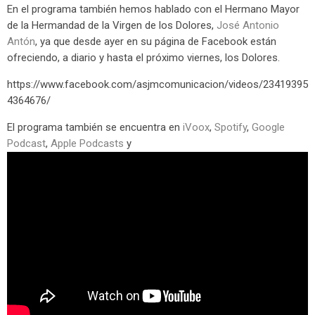
En el programa también hemos hablado con el Hermano Mayor
de la Hermandad de la Virgen de los Dolores,
José Antonio
Antón
, ya que desde ayer en su página de Facebook están
ofreciendo, a diario y hasta el próximo viernes, los Dolores.
https://www.facebook.com/asjmcomunicacion/videos/23419395
4364676/
El programa también se encuentra en
iVoox
,
Spotify
,
Google
Podcast
,
Apple Podcasts
y