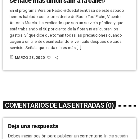
se hace más difícil salir a la calle»
En el programa Versión Radio-#QuédateEnCasa de este sábado
hemos hablado con el presidente de Radio Taxi Elche, Vicente
Antonio Murcia. Ha explicado que son un servicio público y que
está trabajando el 50 por ciento de la flota y ni así cubren los
gastos. Sí que dice que toman todas las precauciones cuando
cogen a un cliente desinfectando el vehículo después de cada
servicio. Señala que cada día es más […]
today
MARZO 28, 2020
COMENTARIOS DE LAS ENTRADAS (0)
Deja una respuesta
Debes iniciar sesión para publicar un comentario.
Inicia sesión