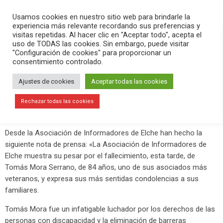
PLAY
search
menu
pause
Usamos cookies en nuestro sitio web para brindarle la
experiencia más relevante recordando sus preferencias y
visitas repetidas. Al hacer clic en "Aceptar todo", acepta el
uso de TODAS las cookies. Sin embargo, puede visitar
enero 5, 2021
"Configuración de cookies" para proporcionar un
consentimiento controlado.
Rendimos homenaje a Tomás Mora
en Versión Radio
Ajustes de cookies
Aceptar todas las cookies
Este 5 de enero
ha fallecido Tomás Mora a los 84 años de
Rechazar todas las cookies
edad
.
Desde la Asociación de Informadores de Elche han hecho la
siguiente nota de prensa: «La Asociación de Informadores de
Elche muestra su pesar por el fallecimiento, esta tarde, de
Tomás Mora Serrano, de 84 años, uno de sus asociados más
veteranos, y expresa sus más sentidas condolencias a sus
familiares.
Tomás Mora fue un infatigable luchador por los derechos de las
personas con discapacidad y la eliminación de barreras