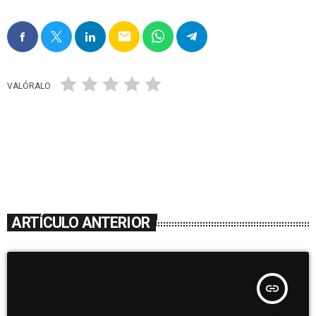
email
VALÓRALO
ARTÍCULO ANTERIOR
insert_link