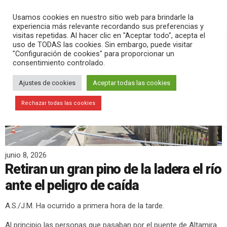
PLAY
search
menu
pause
Usamos cookies en nuestro sitio web para brindarle la
experiencia más relevante recordando sus preferencias y
visitas repetidas. Al hacer clic en "Aceptar todo", acepta el
uso de TODAS las cookies. Sin embargo, puede visitar
"Configuración de cookies" para proporcionar un
consentimiento controlado.
Ajustes de cookies
Aceptar todas las cookies
Rechazar todas las cookies
junio 8, 2026
Retiran un gran pino de la ladera el río
ante el peligro de caída
A.S./J.M. Ha ocurrido a primera hora de la tarde.
Al principio las personas que pasaban por el puente de Altamira