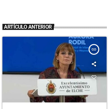
ARTÍCULO ANTERIOR
insert_link