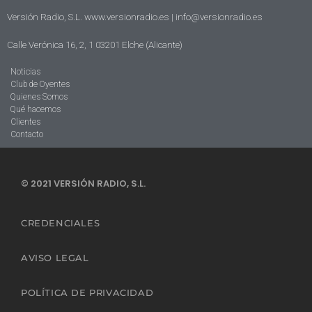
Versión Radio, S.L. www.versionradio.es |
info@versionradio.es
Calle Verónica 16, 2, 1 03201 Elche (Alicante)
Noticias
Club de Oyentes
Quienes Somos
Qué hacemos
Clientes
Contacto
© 2021 VERSIÓN RADIO, S.L.
CREDENCIALES
AVISO LEGAL
POLÍTICA DE PRIVACIDAD