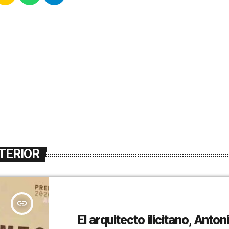
TERIOR
insert_link
El arquitecto ilicitano, Anton