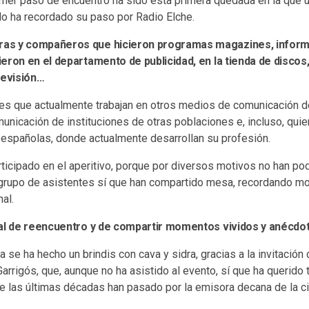
imer paso de encuentro ha sido esta primera quedada en la que u
do ha recordado su paso por Radio Elche.
as y compañeros que hicieron programas magazines, inform
eron en el departamento de publicidad, en la tienda de discos
levisión…
es que actualmente trabajan en otros medios de comunicación de
nicación de instituciones de otras poblaciones e, incluso, qui
españolas, donde actualmente desarrollan su profesión.
ticipado en el aperitivo, porque por diversos motivos no han po
 grupo de asistentes sí que han compartido mesa, recordando 
al.
ial de reencuentro y de compartir momentos vividos y anécdot
 se ha hecho un brindis con cava y sidra, gracias a la invitación 
arrigós, que, aunque no ha asistido al evento, sí que ha querido 
te las últimas décadas han pasado por la emisora decana de la c