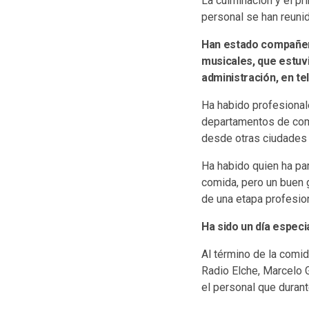
La culminación y el pr
personal se han reuni
Han estado compañer
musicales, que estuvi
administración, en te
Ha habido profesional
departamentos de comu
desde otras ciudades 
Ha habido quien ha par
comida, pero un buen
de una etapa profesion
Ha sido un día espec
Al término de la comida
Radio Elche, Marcelo G
el personal que duran