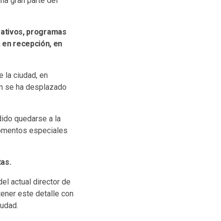
na gran parte del
ativos, programas
, en recepción, en
 la ciudad, en
en se ha desplazado
dido quedarse a la
momentos especiales
as.
del actual director de
tener este detalle con
iudad.