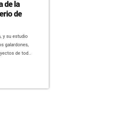
a de la
erio de
á, y su estudio
os galardones,
yectos de toda
proyecto
uitectura desde
o, a través de
 países de