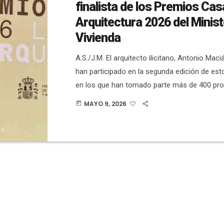
finalista de los Premios Cas
Arquitectura 2026 del Minist
Vivienda
A.S./J.M. El arquitecto ilicitano, Antonio Maci
han participado en la segunda edición de est
en los que han tomado parte más de 400 pro
España, en la categoría de Investigación. El 
MAYO 9, 2026
today
presentado por Maciá reflexiona sobre la arq
el punto de vista sensorial y no solo tectónic
perfumes como Calahorra, presente ya en 15
todo el mundo. […]