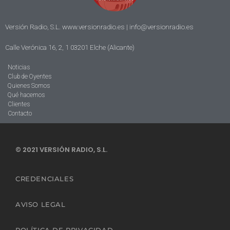
Versión Radio, S.L. www.versionradio.es |
info@versionradio.es
Calle Verónica 16, 2, 1 03201 Elche (Alicante)
Noticias
Club de Oyentes
Quienes Somos
Qué hacemos
Clientes
Contacto
© 2021 VERSIÓN RADIO, S.L.
CREDENCIALES
AVISO LEGAL
POLÍTICA DE PRIVACIDAD