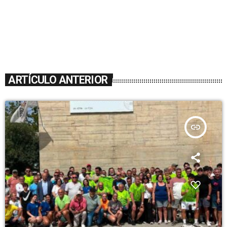
ARTÍCULO ANTERIOR
insert_link