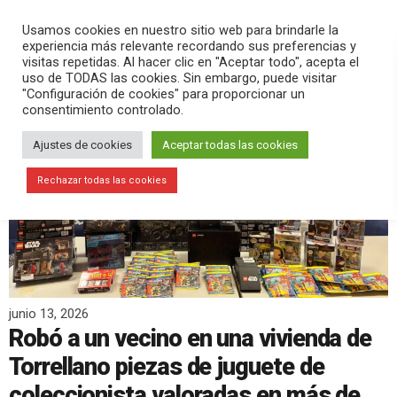
PLAY
search
menu
pause
Usamos cookies en nuestro sitio web para brindarle la
experiencia más relevante recordando sus preferencias y
visitas repetidas. Al hacer clic en "Aceptar todo", acepta el
uso de TODAS las cookies. Sin embargo, puede visitar
"Configuración de cookies" para proporcionar un
consentimiento controlado.
Ajustes de cookies
Aceptar todas las cookies
Rechazar todas las cookies
junio 13, 2026
Robó a un vecino en una vivienda de
Torrellano piezas de juguete de
coleccionista valoradas en más de