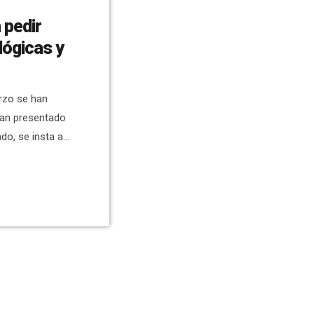
 pedir
lógicas y
arzo se han
han presentado
do, se insta a
iones a la
udas del año
sca afectadas
nsta al