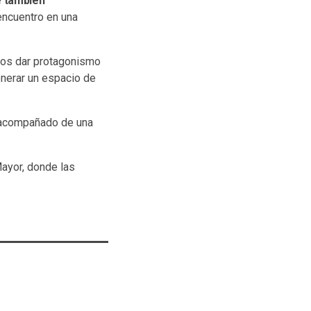
e también
 encuentro en una
emos dar protagonismo
enerar un espacio de
te acompañado de una
Mayor, donde las