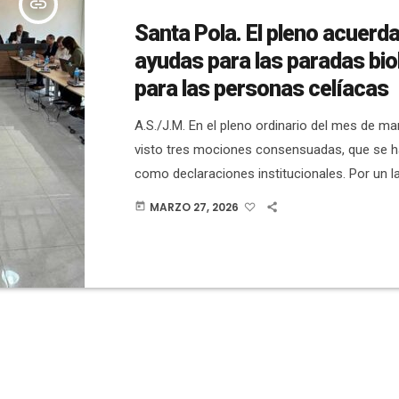
insert_link
Santa Pola. El pleno acuerda
ayudas para las paradas bio
para las personas celíacas
A.S./J.M. En el pleno ordinario del mes de m
visto tres mociones consensuadas, que se 
como declaraciones institucionales. Por un la
la Generalitat Valenciana y otras administrac
MARZO 27, 2026
today
publicación urgente de la convocatoria de ay
2025 destinadas a las embarcaciones de pe
por las paradas biológicas. Por otro lado, se i
Gobierno de España y a la Generalitat […]