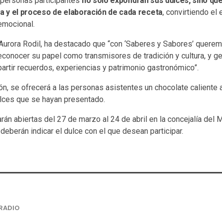
s personas participantes
no solo expondrán sus dulces, sino qu
ia y el proceso de elaboración de cada receta
, convirtiendo el
 emocional.
, Aurora Rodil, ha destacado que “con ‘Saberes y Sabores’ quer
econocer su papel como transmisores de tradición y cultura, y g
rtir recuerdos, experiencias y patrimonio gastronómico”.
ción, se ofrecerá a las personas asistentes un chocolate calien
lces que se hayan presentado.
rán abiertas del 27 de marzo al 24 de abril en la concejalía del 
eberán indicar el dulce con el que desean participar.
RADIO