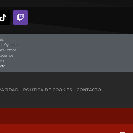
ias
de Oyentes
nes Somos
hacemos
tes
cto
IVACIDAD
POLÍTICA DE COOKIES
CONTACTO