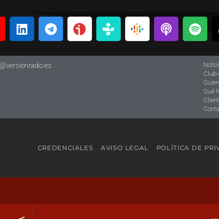
Notic
o@versionradio.es
Club 
Quie
Qué 
Clien
Conta
CREDENCIALES
AVISO LEGAL
POLÍTICA DE PR