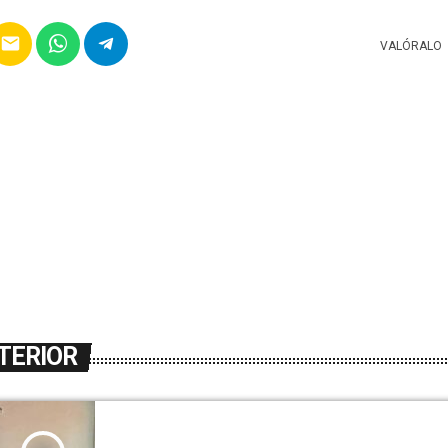
email
VALÓRALO
TERIOR