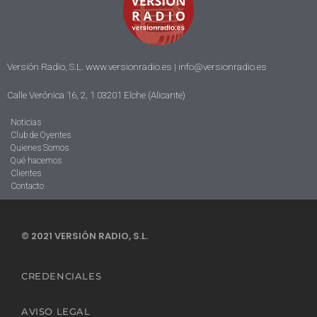
Versión Radio, S.L. www.versionradio.es |
info@versionradio.es
Calle Verónica 16, 2, 1 03201 Elche (Alicante)
Noticias
Club de Oyentes
Quienes Somos
Qué hacemos
Clientes
Contacto
© 2021 VERSIÓN RADIO, S.L.
CREDENCIALES
AVISO LEGAL