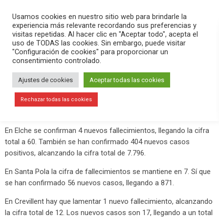
PLAY
search
menu
pause
Usamos cookies en nuestro sitio web para brindarle la
experiencia más relevante recordando sus preferencias y
visitas repetidas. Al hacer clic en "Aceptar todo", acepta el
uso de TODAS las cookies. Sin embargo, puede visitar
enero 12, 2021
"Configuración de cookies" para proporcionar un
consentimiento controlado.
Sanidad confirma 4 fallecimientos
más en Elche y 1 en Crevillent
Ajustes de cookies
Aceptar todas las cookies
La Conselleria de Sanidad ha actualizado esta mañana los datos
Rechazar todas las cookies
de coronavirus y vuelven a ser malos.
En Elche se confirman 4 nuevos fallecimientos, llegando la cifra
total a 60. También se han confirmado 404 nuevos casos
positivos, alcanzando la cifra total de 7.796.
En Santa Pola la cifra de fallecimientos se mantiene en 7. Sí que
se han confirmado 56 nuevos casos, llegando a 871.
En Crevillent hay que lamentar 1 nuevo fallecimiento, alcanzando
la cifra total de 12. Los nuevos casos son 17, llegando a un total