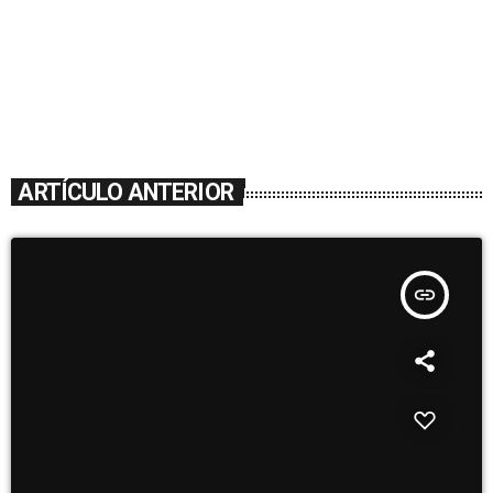
ARTÍCULO ANTERIOR
insert_link