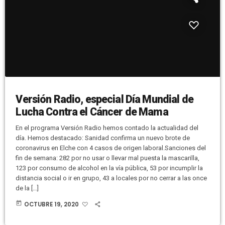
Versión Radio, especial Día Mundial de
Lucha Contra el Cáncer de Mama
En el programa Versión Radio hemos contado la actualidad del
día. Hemos destacado: Sanidad confirma un nuevo brote de
coronavirus en Elche con 4 casos de origen laboral.Sanciones del
fin de semana: 282 por no usar o llevar mal puesta la mascarilla,
123 por consumo de alcohol en la vía pública, 53 por incumplir la
distancia social o ir en grupo, 43 a locales por no cerrar a las once
de la […]
today
OCTUBRE 19, 2020