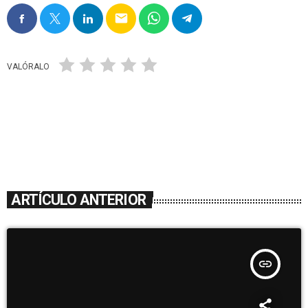
email
VALÓRALO
ARTÍCULO ANTERIOR
insert_link