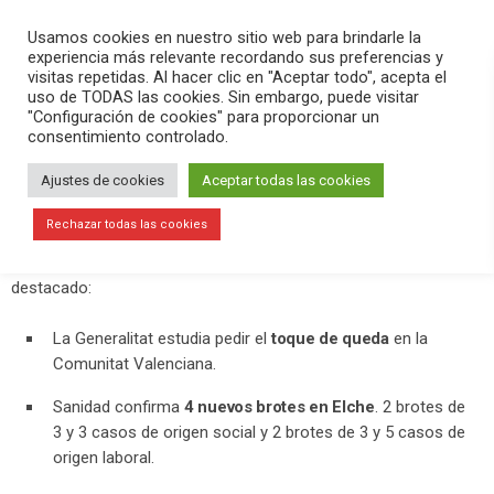
PLAY
search
menu
pause
Usamos cookies en nuestro sitio web para brindarle la
experiencia más relevante recordando sus preferencias y
visitas repetidas. Al hacer clic en "Aceptar todo", acepta el
uso de TODAS las cookies. Sin embargo, puede visitar
octubre 20, 2020
"Configuración de cookies" para proporcionar un
consentimiento controlado.
Sanidad confirma 4 nuevos brotes en
Elche y 155 casos de coronavirus
Ajustes de cookies
Aceptar todas las cookies
entre el viernes y el lunes
Rechazar todas las cookies
En
Versión Radio
hemos contado la actualidad del día. Hemos
destacado:
La Generalitat estudia pedir el
toque de queda
en la
Comunitat Valenciana.
Sanidad confirma
4 nuevos brotes en Elche
. 2 brotes de
3 y 3 casos de origen social y 2 brotes de 3 y 5 casos de
origen laboral.