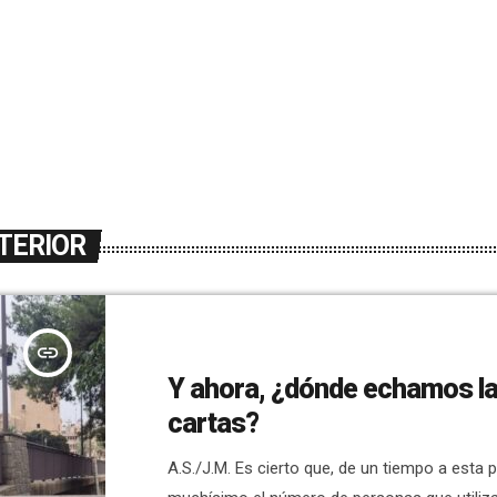
TERIOR
insert_link
Y ahora, ¿dónde echamos l
cartas?
A.S./J.M. Es cierto que, de un tiempo a esta p