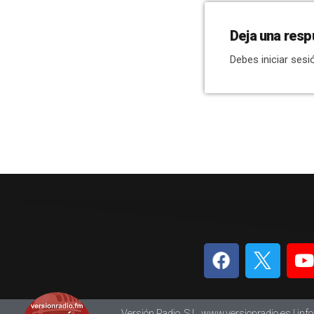
Deja una resp
Debes iniciar sesi
Versión Radio, S.L. www.versionradio.es |
inf