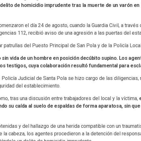
delito de homicidio imprudente tras la muerte de un varón en
menzaron el día 24 de agosto, cuando la Guardia Civil, a través 
encias 112, recibió aviso de una agresión a las puertas del est
r patrullas del Puesto Principal de San Pola y de la Policía Local
o sin vida de un hombre en posición decúbito supino. Los age
sos testigos, cuya colaboración resultó fundamental para escl
de Policía Judicial de Santa Pola se hizo cargo de las diligencia
uridad del establecimiento.
mo, tras una discusión entre trabajadores del local y la víctima,
do su caída al suelo de espaldas de forma aparatosa, sin que
btenidas y del hallazgo de una herida compatible con un traumat
de la cabeza, los agentes procedieron a la detención del respons