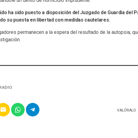
tándole un delito de homicidio imprudente.
ido ha sido puesto a disposición del Juzgado de Guardia del Pa
ado su puesta en libertad con medidas cautelares.
gadores permanecen a la espera del resultado de la autopsia, qu
stigación.
RADIO
email
VALÓRALO