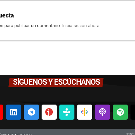
uesta
ón para publicar un comentario.
Inicia sesión ahora
SÍGUENOS Y ESCÚCHANOS
Notic
o@versionradio.es