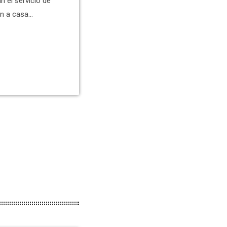
 el servicio de
an a casa
bancos… Pero,
s que utilizan
rrado el sobre