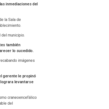
 las inmediaciones del
de la Sala de
ablecimiento.
 del municipio.
ntes también
arecer lo sucedido.
s, recabando imágenes
el gerente le propinó
 lograra levantarse
ismo craneoencefálico
able del