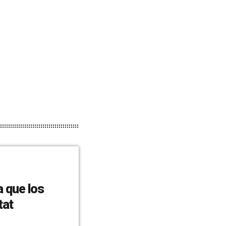
a que los
tat