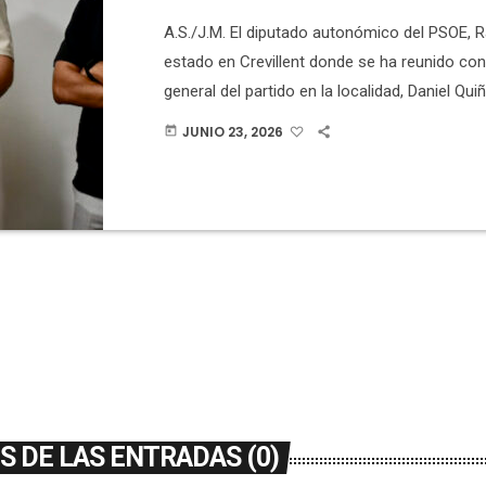
A.S./J.M. El diputado autonómico del PSOE,
estado en Crevillent donde se ha reunido con 
general del partido en la localidad, Daniel Qui
portavoz municipal, Manuel Penalva. Han ana
JUNIO 23, 2026
today
presupuestos de la Generalitat para Crevillen
dice que las cuentas son “nefastas y ridícula
población”. Asegura que la inversión prevista
un 53% respecto al año anterior. El […]
 DE LAS ENTRADAS (0)