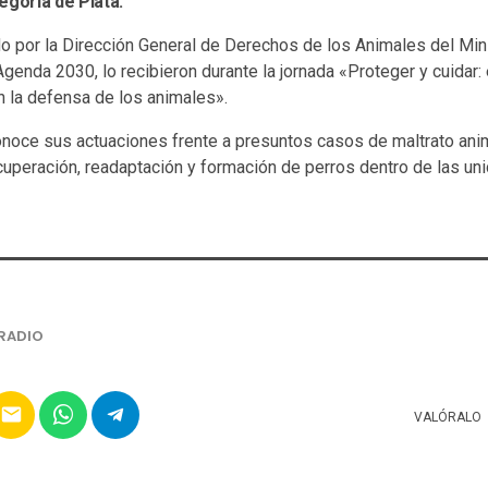
egoría de Plata.
do por la Dirección General de Derechos de los Animales del Mi
enda 2030, lo recibieron durante la jornada «Proteger y cuidar: 
n la defensa de los animales».
noce sus actuaciones frente a presuntos casos de maltrato ani
uperación, readaptación y formación de perros dentro de las un
RADIO
email
VALÓRALO