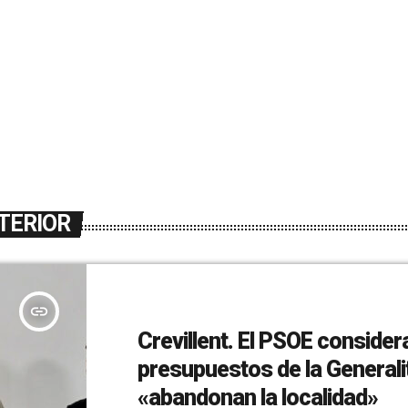
TERIOR
insert_link
Crevillent. El PSOE consider
presupuestos de la Generali
«abandonan la localidad»