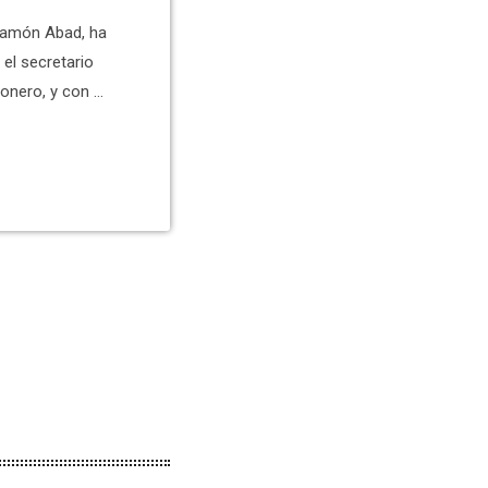
 Ramón Abad, ha
el secretario
ñonero, y con el
lizado los
t. Quiñonero
s para la
 se reduce en