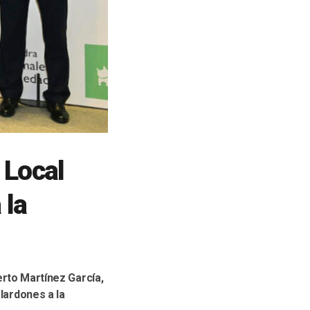
 Local
 la
erto Martínez García,
alardones a la