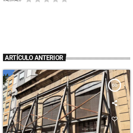
ARTÍCULO ANTERIOR
insert_link