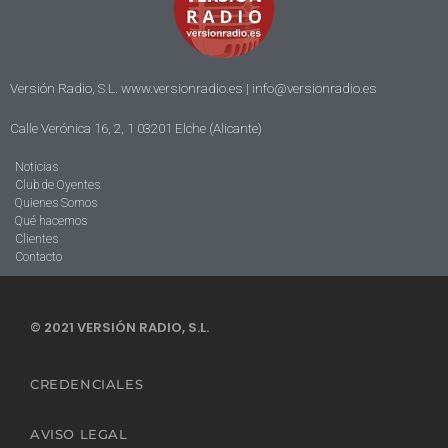
Versión Radio, S.L. www.versionradio.es |
info@versionradio.es
Calle Verónica 16, 2, 1 03201 Elche (Alicante)
Noticias
Club de Oyentes
Quienes Somos
Qué hacemos
Clientes
Contacto
© 2021 VERSIÓN RADIO, S.L.
CREDENCIALES
AVISO LEGAL