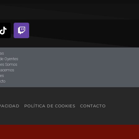
ias
de Oyentes
nes Somos
hacemos
tes
cto
IVACIDAD
POLÍTICA DE COOKIES
CONTACTO