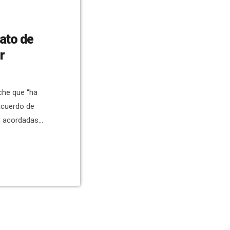
rato de
r
che que “ha
 acuerdo de
n acordadas
ado del Elche
rotunda
luto respeto al
a dos días