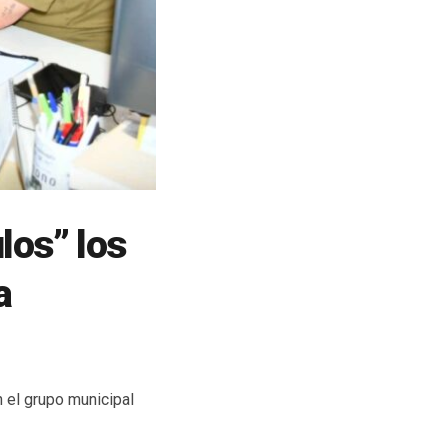
los” los
a
 el grupo municipal