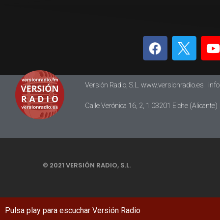
Versión Radio, S.L. www.versionradio.es |
inf
Calle Verónica 16, 2, 1 03201 Elche (Alicante)
© 2021 VERSIÓN RADIO, S.L.