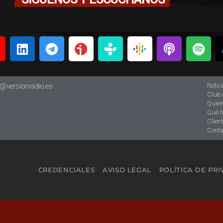
Notic
o@versionradio.es
Club 
Quie
Qué 
Clien
Conta
CREDENCIALES
AVISO LEGAL
POLÍTICA DE PR