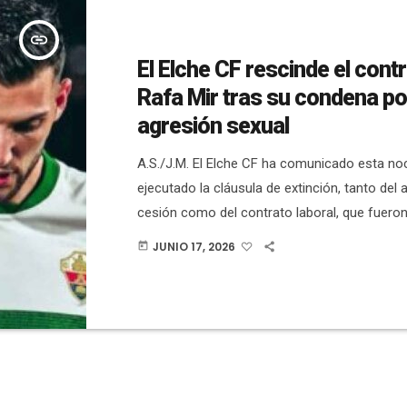
insert_link
El Elche CF rescinde el cont
Rafa Mir tras su condena po
agresión sexual
A.S./J.M. El Elche CF ha comunicado esta no
ejecutado la cláusula de extinción, tanto del
cesión como del contrato laboral, que fuero
con el Sevilla FC y el jugador”. En el comunic
JUNIO 17, 2026
today
CF se añade que el “Club condena de forma 
cualquier acto de violencia y expresa su abso
procedimiento judicial”. Esta decisión se tom
después de conocerse […]