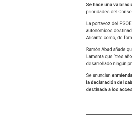
Se hace una valoració
prioridades del Consel
La portavoz del PSOE 
autonómicos destinados
Alicante como, de form
Ramón Abad añade que
Lamenta que “tres años
desarrollado ningún pr
Se anuncian
enmiendas
la declaración del ca
destinada a los acces