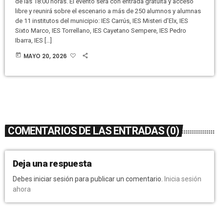
de las 18:00 horas. El evento será con entrada gratuita y acceso
libre y reunirá sobre el escenario a más de 250 alumnos y alumnas
de 11 institutos del municipio: IES Carrús, IES Misteri d’Elx, IES
Sixto Marco, IES Torrellano, IES Cayetano Sempere, IES Pedro
Ibarra, IES […]
today
MAYO 20, 2026
COMENTARIOS DE LAS ENTRADAS (0)
Deja una respuesta
Debes iniciar sesión para publicar un comentario.
Inicia sesión
ahora