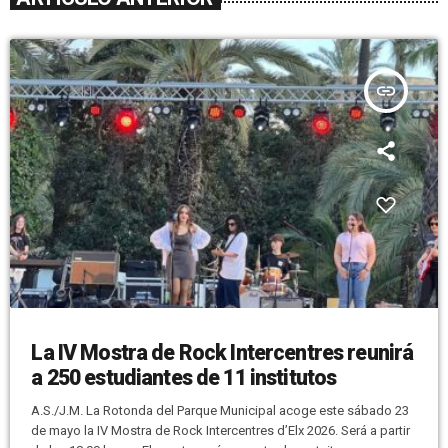
insert_link
La IV Mostra de Rock Intercentres reunirá
a 250 estudiantes de 11 institutos
A.S./J.M. La Rotonda del Parque Municipal acoge este sábado 23
de mayo la IV Mostra de Rock Intercentres d’Elx 2026. Será a partir