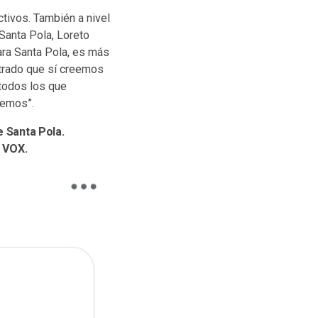
ctivos. También a nivel
Santa Pola, Loreto
para Santa Pola, es más
strado que sí creemos
 todos los que
eemos”.
e Santa Pola.
e VOX.