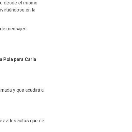
ado desde el mismo
nvirtiéndose en la
s de mensajes
 Pola para Carla
.
umada y que acudirá a
nez a los actos que se