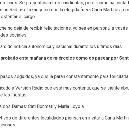
do lunes. Se presentaban tres candidatas, pero -como ha cont
sión Radio- el azar quiso que la elegida fuera Carla Martínez, co
 ostentar el cargo.
e no deja de recibir felicitaciones, ya sea en persona, a travé
edes sociales.
 sido noticia autonómica y nacional durante los últimos días.
mprobado esta mañana de miércoles cómo es pasear por Santa
asos seguidos, ya que la paran constantemente para felicitarla
licado a Versión Radio que está muy contenta, que se siente abr
e las Fiestas.
 dos Damas: Cati Bonmatí y María Loyola.
ivos de diferentes localidades piensan en invitar a Carla Martí
aciones.