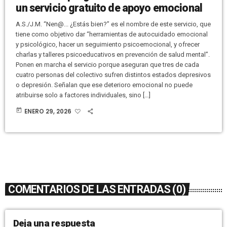
un servicio gratuito de apoyo emocional
A.S./J.M. “Nen@... ¿Estás bien?” es el nombre de este servicio, que
tiene como objetivo dar “herramientas de autocuidado emocional
y psicológico, hacer un seguimiento psicoemocional, y ofrecer
charlas y talleres psicoeducativos en prevención de salud mental”.
Ponen en marcha el servicio porque aseguran que tres de cada
cuatro personas del colectivo sufren distintos estados depresivos
o depresión. Señalan que ese deterioro emocional no puede
atribuirse solo a factores individuales, sino […]
today
ENERO 29, 2026
COMENTARIOS DE LAS ENTRADAS (0)
Deja una respuesta