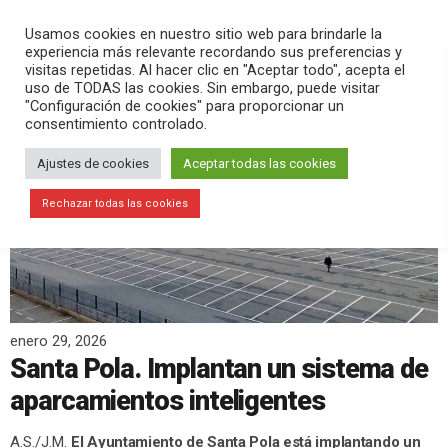
PLAY
search
menu
pause
Usamos cookies en nuestro sitio web para brindarle la
experiencia más relevante recordando sus preferencias y
visitas repetidas. Al hacer clic en "Aceptar todo", acepta el
uso de TODAS las cookies. Sin embargo, puede visitar
"Configuración de cookies" para proporcionar un
consentimiento controlado.
Ajustes de cookies
Aceptar todas las cookies
Rechazar todas las cookies
enero 29, 2026
Santa Pola. Implantan un sistema de
aparcamientos inteligentes
A.S./J.M.
El Ayuntamiento de Santa Pola está implantando un