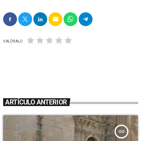
email
VALÓRALO
ARTÍCULO ANTERIOR
insert_link