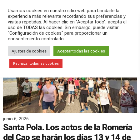
PLAY
search
menu
pause
Usamos cookies en nuestro sitio web para brindarle la
experiencia más relevante recordando sus preferencias y
visitas repetidas. Al hacer clic en "Aceptar todo", acepta el
uso de TODAS las cookies. Sin embargo, puede visitar
"Configuración de cookies" para proporcionar un
consentimiento controlado.
Ajustes de cookies
Aceptar todas las cookies
Rechazar todas las cookies
junio 6, 2026
Santa Pola. Los actos de la Romería
del Cap se harán los días 13 y 14 de