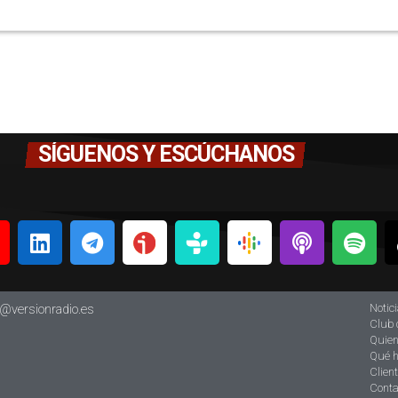
SÍGUENOS Y ESCÚCHANOS
Notic
o@versionradio.es
Club 
Quie
Qué 
Clien
Conta