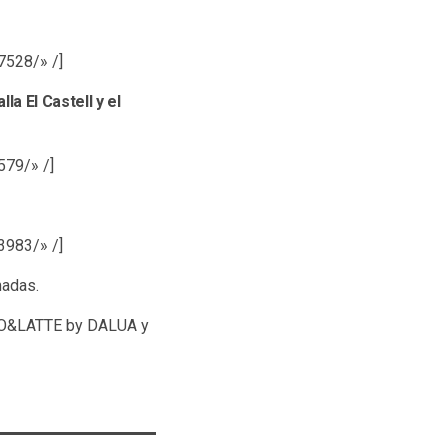
7528/» /]
la El Castell y el
79/» /]
3983/» /]
madas.
O&LATTE by DALUA y