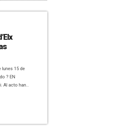
d’Elx
las
e lunes 15 de
ado ? EN
. Al acto han
del Ajuntament
mento muy
s minutos para
[…]