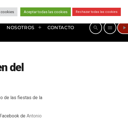
 cookies
Aceptar todas las cookies
Rechazar todas las cookies
play_arrow
search
menu
NOSOTROS
CONTACTO
en del
o de las fiestas de la
e Facebook de
Antonio