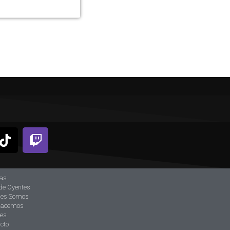
ias
de Oyentes
nes Somos
hacemos
tes
cto