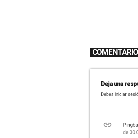
COMENTARIOS
Deja una resp
Debes iniciar sesi
link
Pingba
de 30.