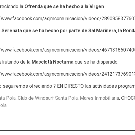
eciendo la
Ofrenda que se ha hecho a la Virgen
.
s://www.facebook.com/asjmcomunicacion/videos/289085837760
a Serenata que se ha hecho por parte de Sal Marinera, la Rondal
s://www.facebook.com/asjmcomunicacion/videos/4671318607405
sfrutando de la
Mascletà Nocturna
que se ha disparado.
s://www.facebook.com/asjmcomunicacion/videos/241217376901
io seguiremos ofreciendo ? EN DIRECTO las actividades progra
ta Pola
,
Club de Windsurf Santa Pola
,
Mares Inmobiliaria
, CHOC
ola
.