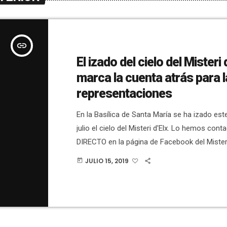
insert_link
El izado del cielo del Misteri 
marca la cuenta atrás para 
representaciones
En la Basílica de Santa María se ha izado est
julio el cielo del Misteri d'Elx. Lo hemos cont
DIRECTO en la página de Facebook del Misteri
asistido miembros del Patronato, así como 
JULIO 15, 2019
today
d'Elx. Ha sido, como todos los años, un mo
emocionante. En esta ocasión faltaban poco
las 17:00 horas cuando se ha hecho el izado. 