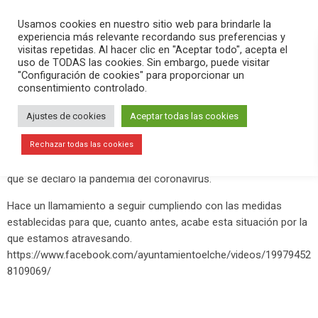
PLAY
search
menu
pause
Usamos cookies en nuestro sitio web para brindarle la
experiencia más relevante recordando sus preferencias y
visitas repetidas. Al hacer clic en "Aceptar todo", acepta el
uso de TODAS las cookies. Sin embargo, puede visitar
marzo 28, 2020
"Configuración de cookies" para proporcionar un
consentimiento controlado.
Segunda declaración institucional del
alcalde con motivo del coronavirus
Ajustes de cookies
Aceptar todas las cookies
Este sábado 28 de marzo, el alcalde de Elche,
Carlos González
,
Rechazar todas las cookies
ha hecho una nueva declaración institucional, la segunda desde
que se declaró la pandemia del coronavirus.
Hace un llamamiento a seguir cumpliendo con las medidas
establecidas para que, cuanto antes, acabe esta situación por la
que estamos atravesando.
https://www.facebook.com/ayuntamientoelche/videos/19979452
8109069/