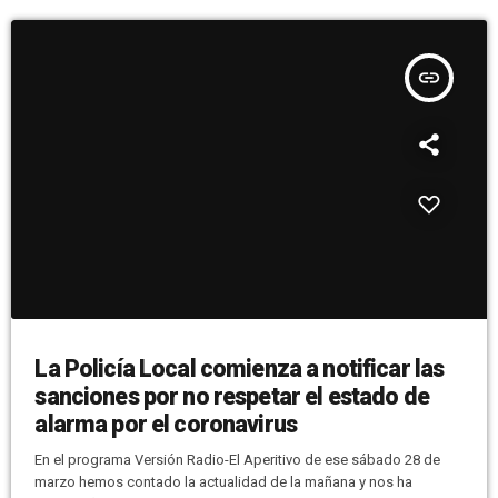
insert_link
La Policía Local comienza a notificar las
sanciones por no respetar el estado de
alarma por el coronavirus
En el programa Versión Radio-El Aperitivo de ese sábado 28 de
marzo hemos contado la actualidad de la mañana y nos ha