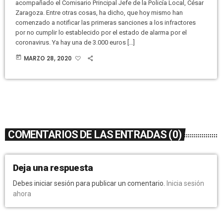
acompañado el Comisario Principal Jefe de la Policía Local, César
Zaragoza. Entre otras cosas, ha dicho, que hoy mismo han
comenzado a notificar las primeras sanciones a los infractores
por no cumplir lo establecido por el estado de alarma por el
coronavirus. Ya hay una de 3.000 euros […]
today
MARZO 28, 2020
COMENTARIOS DE LAS ENTRADAS (0)
Deja una respuesta
Debes iniciar sesión para publicar un comentario.
Inicia sesión
ahora